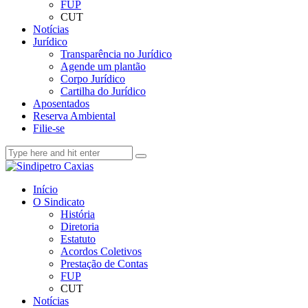
FUP
CUT
Notícias
Jurídico
Transparência no Jurídico
Agende um plantão
Corpo Jurídico
Cartilha do Jurídico
Aposentados
Reserva Ambiental
Filie-se
Início
O Sindicato
História
Diretoria
Estatuto
Acordos Coletivos
Prestação de Contas
FUP
CUT
Notícias