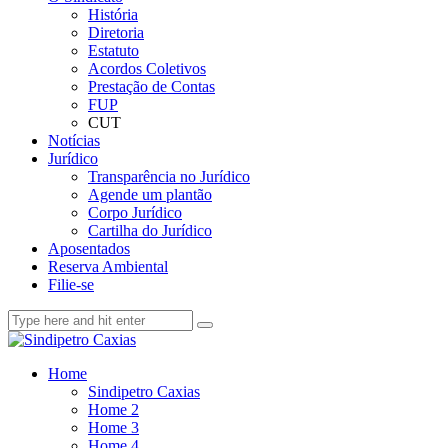
História
Diretoria
Estatuto
Acordos Coletivos
Prestação de Contas
FUP
CUT
Notícias
Jurídico
Transparência no Jurídico
Agende um plantão
Corpo Jurídico
Cartilha do Jurídico
Aposentados
Reserva Ambiental
Filie-se
Home
Sindipetro Caxias
Home 2
Home 3
Home 4