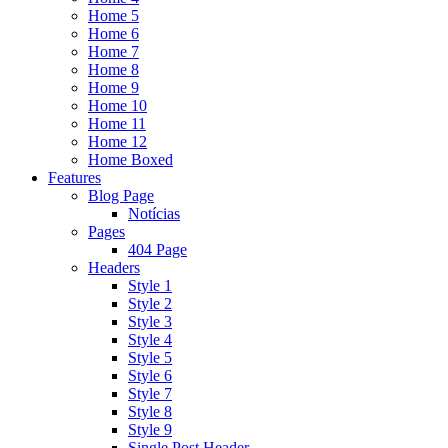
Home 5
Home 6
Home 7
Home 8
Home 9
Home 10
Home 11
Home 12
Home Boxed
Features
Blog Page
Notícias
Pages
404 Page
Headers
Style 1
Style 2
Style 3
Style 4
Style 5
Style 6
Style 7
Style 8
Style 9
Single Post Header