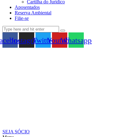
Cartilha do Jurídico
Aposentados
Reserva Ambiental
Filie-se
acebook
Instagram
Twitter
Youtube
Whatsapp
SEJA SÓCIO