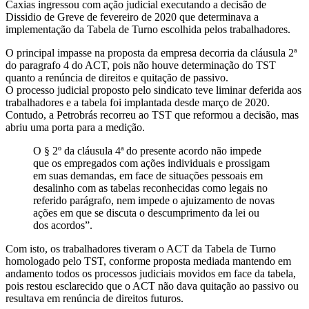
Caxias ingressou com ação judicial executando a decisão de
Dissidio de Greve de fevereiro de 2020 que determinava a
implementação da Tabela de Turno escolhida pelos trabalhadores.
O principal impasse na proposta da empresa decorria da cláusula 2ª
do paragrafo 4 do ACT, pois não houve determinação do TST
quanto a renúncia de direitos e quitação de passivo.
O processo judicial proposto pelo sindicato teve liminar deferida aos
trabalhadores e a tabela foi implantada desde março de 2020.
Contudo, a Petrobrás recorreu ao TST que reformou a decisão, mas
abriu uma porta para a medição.
O § 2º da cláusula 4ª do presente acordo não impede
que os empregados com ações individuais e prossigam
em suas demandas, em face de situações pessoais em
desalinho com as tabelas reconhecidas como legais no
referido parágrafo, nem impede o ajuizamento de novas
ações em que se discuta o descumprimento da lei ou
dos acordos”.
Com isto, os trabalhadores tiveram o ACT da Tabela de Turno
homologado pelo TST, conforme proposta mediada mantendo em
andamento todos os processos judiciais movidos em face da tabela,
pois restou esclarecido que o ACT não dava quitação ao passivo ou
resultava em renúncia de direitos futuros.