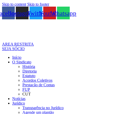
Skip to content
Skip to footer
acebook
Instagram
Twitter
Youtube
Whatsapp
AREA RESTRITA
SEJA SÓCIO
Início
O Sindicato
História
Diretoria
Estatuto
Acordos Coletivos
Prestação de Contas
FUP
CUT
Notícias
Jurídico
Transparência no Jurídico
Agende um plantão