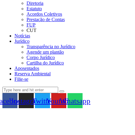
Diretoria
Estatuto
Acordos Coletivos
Prestação de Contas
FUP
CUT
Notícias
Jurídico
Transparência no Jurídico
Agende um plantão
Corpo Jurídico
Cartilha do Jurídico
Aposentados
Reserva Ambiental
Filie-se
acebook
Instagram
Twitter
Youtube
Whatsapp