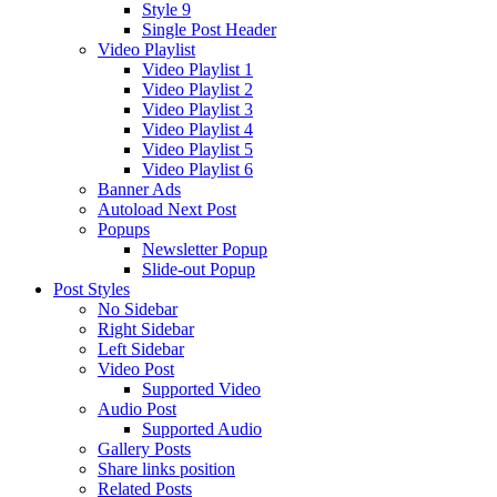
Style 9
Single Post Header
Video Playlist
Video Playlist 1
Video Playlist 2
Video Playlist 3
Video Playlist 4
Video Playlist 5
Video Playlist 6
Banner Ads
Autoload Next Post
Popups
Newsletter Popup
Slide-out Popup
Post Styles
No Sidebar
Right Sidebar
Left Sidebar
Video Post
Supported Video
Audio Post
Supported Audio
Gallery Posts
Share links position
Related Posts