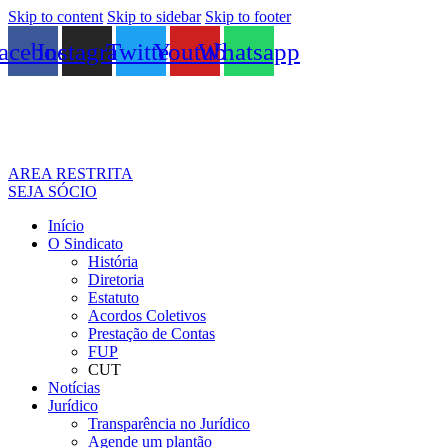
Skip to content
Skip to sidebar
Skip to footer
acebook
Instagram
Twitter
Youtube
Whatsapp
AREA RESTRITA
SEJA SÓCIO
Início
O Sindicato
História
Diretoria
Estatuto
Acordos Coletivos
Prestação de Contas
FUP
CUT
Notícias
Jurídico
Transparência no Jurídico
Agende um plantão