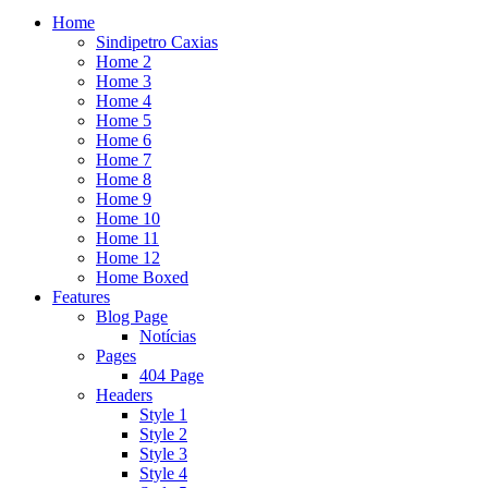
Home
Sindipetro Caxias
Home 2
Home 3
Home 4
Home 5
Home 6
Home 7
Home 8
Home 9
Home 10
Home 11
Home 12
Home Boxed
Features
Blog Page
Notícias
Pages
404 Page
Headers
Style 1
Style 2
Style 3
Style 4