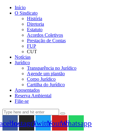
Início
O Sindicato
História
Diretoria
Estatuto
Acordos Coletivos
Prestação de Contas
FUP
CUT
Notícias
Jurídico
Transparência no Jurídico
Agende um plantão
Corpo Jurídico
Cartilha do Jurídico
Aposentados
Reserva Ambiental
Filie-se
acebook
Instagram
Twitter
Youtube
Whatsapp