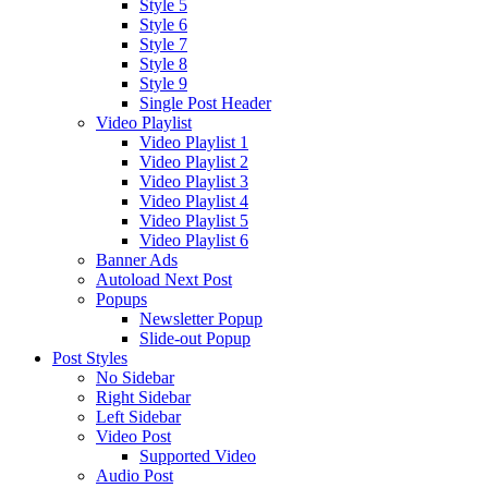
Style 5
Style 6
Style 7
Style 8
Style 9
Single Post Header
Video Playlist
Video Playlist 1
Video Playlist 2
Video Playlist 3
Video Playlist 4
Video Playlist 5
Video Playlist 6
Banner Ads
Autoload Next Post
Popups
Newsletter Popup
Slide-out Popup
Post Styles
No Sidebar
Right Sidebar
Left Sidebar
Video Post
Supported Video
Audio Post