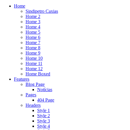
Home
Sindipetro Caxias
Home 2
Home 3
Home 4
Home 5
Home 6
Home 7
Home 8
Home 9
Home 10
Home 11
Home 12
Home Boxed
Features
Blog Page
Notícias
Pages
404 Page
Headers
Style 1
Style 2
Style 3
Style 4