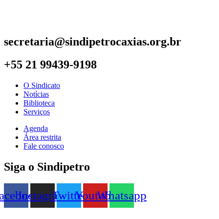
secretaria@sindipetrocaxias.org.br
+55 21 99439-9198
O Sindicato
Notícias
Biblioteca
Serviços
Agenda
Área restrita
Fale conosco
Siga o Sindipetro
acebook
Instagram
Twitter
Youtube
Whatsapp