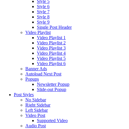
Style 5
Style 6
Style 7
Style 8
Style 9
Single Post Header
Video Playlist
Video Playlist 1
Video Playlist 2
Video Playlist 3
Video Playlist 4
Video Playlist 5
Video Playlist 6
Banner Ads
Autoload Next Post
Popups
Newsletter Popup
Slide-out Popup
Post Styles
No Sidebar
Right Sidebar
Left Sidebar
Video Post
Supported Video
Audio Post