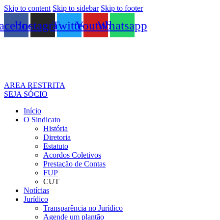
Skip to content
Skip to sidebar
Skip to footer
acebook
Instagram
Twitter
Youtube
Whatsapp
AREA RESTRITA
SEJA SÓCIO
Início
O Sindicato
História
Diretoria
Estatuto
Acordos Coletivos
Prestação de Contas
FUP
CUT
Notícias
Jurídico
Transparência no Jurídico
Agende um plantão