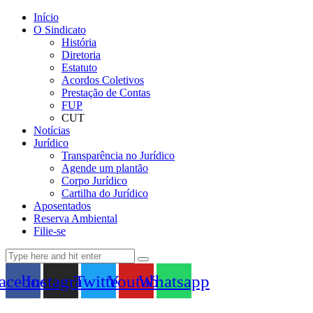
Início
O Sindicato
História
Diretoria
Estatuto
Acordos Coletivos
Prestação de Contas
FUP
CUT
Notícias
Jurídico
Transparência no Jurídico
Agende um plantão
Corpo Jurídico
Cartilha do Jurídico
Aposentados
Reserva Ambiental
Filie-se
acebook
Instagram
Twitter
Youtube
Whatsapp