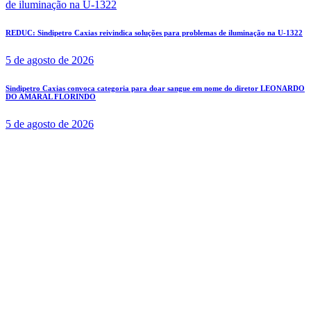
REDUC: Sindipetro Caxias reivindica soluções para problemas de iluminação na U-1322
5 de agosto de 2026
Sindipetro Caxias convoca categoria para doar sangue em nome do diretor LEONARDO
DO AMARAL FLORINDO
5 de agosto de 2026