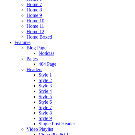
Home 7
Home 8
Home 9
Home 10
Home 11
Home 12
Home Boxed
Features
Blog Page
Notícias
Pages
404 Page
Headers
Style 1
Style 2
Style 3
Style 4
Style 5
Style 6
Style 7
Style 8
Style 9
Single Post Header
Video Playlist
Video Playlist 1