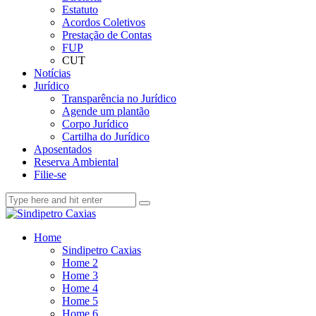
Estatuto
Acordos Coletivos
Prestação de Contas
FUP
CUT
Notícias
Jurídico
Transparência no Jurídico
Agende um plantão
Corpo Jurídico
Cartilha do Jurídico
Aposentados
Reserva Ambiental
Filie-se
Home
Sindipetro Caxias
Home 2
Home 3
Home 4
Home 5
Home 6