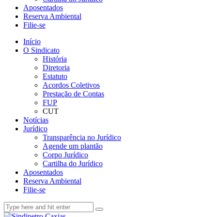
Aposentados
Reserva Ambiental
Filie-se
Início
O Sindicato
História
Diretoria
Estatuto
Acordos Coletivos
Prestação de Contas
FUP
CUT
Notícias
Jurídico
Transparência no Jurídico
Agende um plantão
Corpo Jurídico
Cartilha do Jurídico
Aposentados
Reserva Ambiental
Filie-se