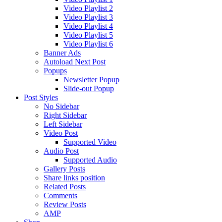
Video Playlist 2
Video Playlist 3
Video Playlist 4
Video Playlist 5
Video Playlist 6
Banner Ads
Autoload Next Post
Popups
Newsletter Popup
Slide-out Popup
Post Styles
No Sidebar
Right Sidebar
Left Sidebar
Video Post
Supported Video
Audio Post
Supported Audio
Gallery Posts
Share links position
Related Posts
Comments
Review Posts
AMP