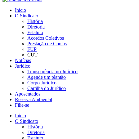
Início
O Sindicato
História
Diretoria
Estatuto
Acordos Coletivos
Prestação de Contas
FUP
CUT
Notícias
Jurídico
Transparência no Jurídico
Agende um plantão
Corpo Jurídico
Cartilha do Jurídico
Aposentados
Reserva Ambiental
Filie-se
Início
O Sindicato
História
Diretoria
Estatuto