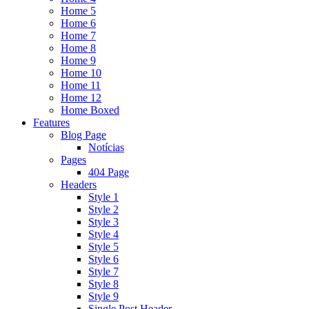
Home 5
Home 6
Home 7
Home 8
Home 9
Home 10
Home 11
Home 12
Home Boxed
Features
Blog Page
Notícias
Pages
404 Page
Headers
Style 1
Style 2
Style 3
Style 4
Style 5
Style 6
Style 7
Style 8
Style 9
Single Post Header