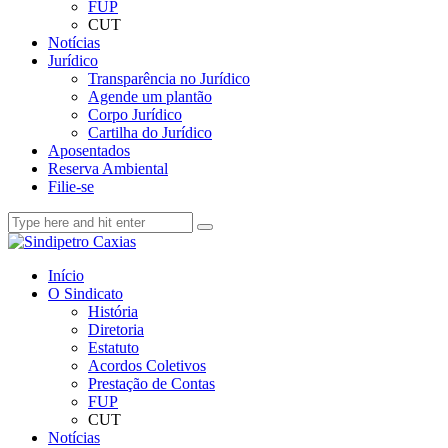
FUP
CUT
Notícias
Jurídico
Transparência no Jurídico
Agende um plantão
Corpo Jurídico
Cartilha do Jurídico
Aposentados
Reserva Ambiental
Filie-se
Início
O Sindicato
História
Diretoria
Estatuto
Acordos Coletivos
Prestação de Contas
FUP
CUT
Notícias