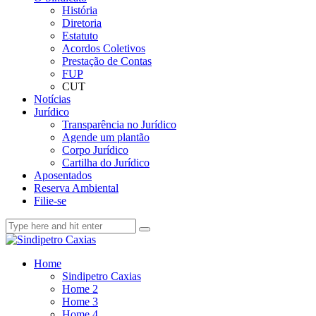
História
Diretoria
Estatuto
Acordos Coletivos
Prestação de Contas
FUP
CUT
Notícias
Jurídico
Transparência no Jurídico
Agende um plantão
Corpo Jurídico
Cartilha do Jurídico
Aposentados
Reserva Ambiental
Filie-se
Home
Sindipetro Caxias
Home 2
Home 3
Home 4