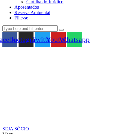
Cartilha do Jurídico
Aposentados
Reserva Ambiental
Filie-se
acebook
Instagram
Twitter
Youtube
Whatsapp
SEJA SÓCIO