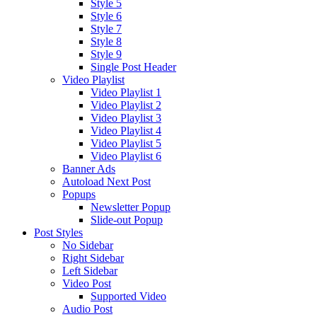
Style 5
Style 6
Style 7
Style 8
Style 9
Single Post Header
Video Playlist
Video Playlist 1
Video Playlist 2
Video Playlist 3
Video Playlist 4
Video Playlist 5
Video Playlist 6
Banner Ads
Autoload Next Post
Popups
Newsletter Popup
Slide-out Popup
Post Styles
No Sidebar
Right Sidebar
Left Sidebar
Video Post
Supported Video
Audio Post