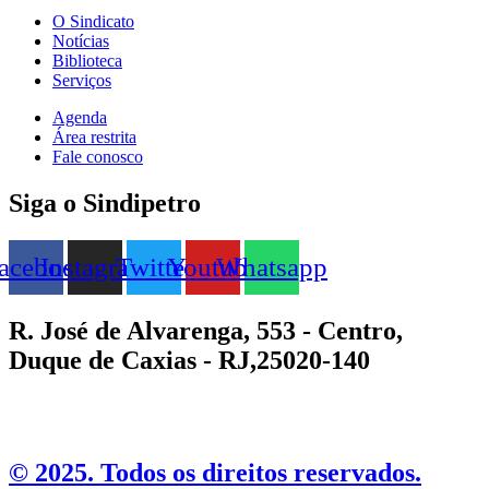
O Sindicato
Notícias
Biblioteca
Serviços
Agenda
Área restrita
Fale conosco
Siga o Sindipetro
acebook
Instagram
Twitter
Youtube
Whatsapp
R. José de Alvarenga, 553 - Centro,
Duque de Caxias - RJ,25020-140
©️ 2025. Todos os direitos reservados.