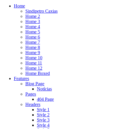
Home
Sindipetro Caxias
Home 2
Home 3
Home 4
Home 5
Home 6
Home 7
Home 8
Home 9
Home 10
Home 11
Home 12
Home Boxed
Features
Blog Page
Notícias
Pages
404 Page
Headers
Style 1
Style 2
Style 3
Style 4