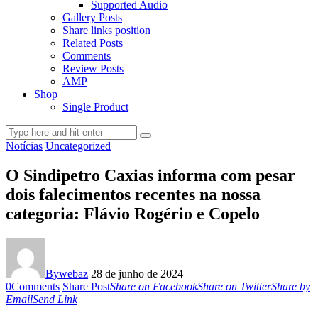
Supported Audio
Gallery Posts
Share links position
Related Posts
Comments
Review Posts
AMP
Shop
Single Product
Notícias
Uncategorized
O Sindipetro Caxias informa com pesar
dois falecimentos recentes na nossa
categoria: Flávio Rogério e Copelo
By
webaz
28 de junho de 2024
0
Comments
Share Post
Share on Facebook
Share on Twitter
Share by
Email
Send Link