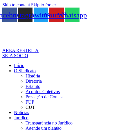
Skip to content
Skip to footer
acebook
Instagram
Twitter
Youtube
Whatsapp
AREA RESTRITA
SEJA SÓCIO
Início
O Sindicato
História
Diretoria
Estatuto
Acordos Coletivos
Prestação de Contas
FUP
CUT
Notícias
Jurídico
Transparência no Jurídico
Agende um plantão