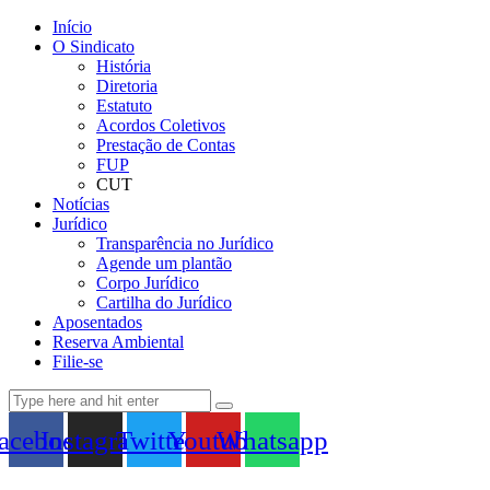
Início
O Sindicato
História
Diretoria
Estatuto
Acordos Coletivos
Prestação de Contas
FUP
CUT
Notícias
Jurídico
Transparência no Jurídico
Agende um plantão
Corpo Jurídico
Cartilha do Jurídico
Aposentados
Reserva Ambiental
Filie-se
acebook
Instagram
Twitter
Youtube
Whatsapp