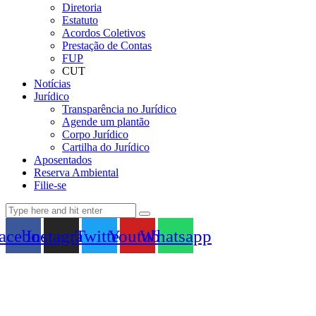
Diretoria
Estatuto
Acordos Coletivos
Prestação de Contas
FUP
CUT
Notícias
Jurídico
Transparência no Jurídico
Agende um plantão
Corpo Jurídico
Cartilha do Jurídico
Aposentados
Reserva Ambiental
Filie-se
acebook
Instagram
Twitter
Youtube
Whatsapp