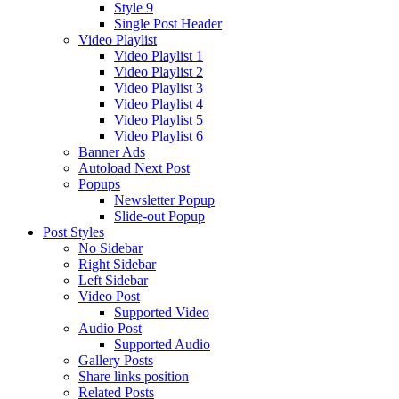
Style 9
Single Post Header
Video Playlist
Video Playlist 1
Video Playlist 2
Video Playlist 3
Video Playlist 4
Video Playlist 5
Video Playlist 6
Banner Ads
Autoload Next Post
Popups
Newsletter Popup
Slide-out Popup
Post Styles
No Sidebar
Right Sidebar
Left Sidebar
Video Post
Supported Video
Audio Post
Supported Audio
Gallery Posts
Share links position
Related Posts