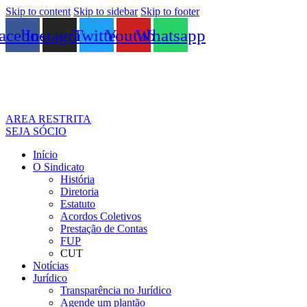
Skip to content
Skip to sidebar
Skip to footer
acebook
Instagram
Twitter
Youtube
Whatsapp
AREA RESTRITA
SEJA SÓCIO
Início
O Sindicato
História
Diretoria
Estatuto
Acordos Coletivos
Prestação de Contas
FUP
CUT
Notícias
Jurídico
Transparência no Jurídico
Agende um plantão