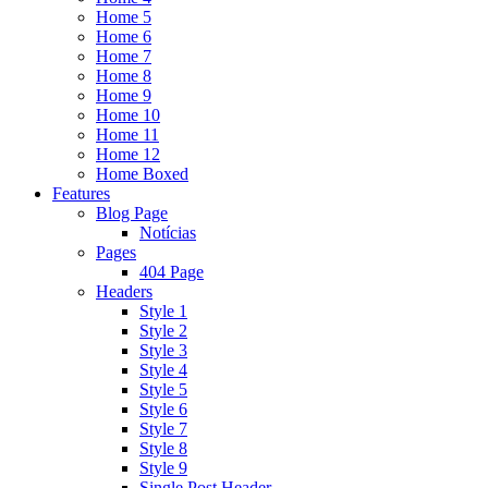
Home 5
Home 6
Home 7
Home 8
Home 9
Home 10
Home 11
Home 12
Home Boxed
Features
Blog Page
Notícias
Pages
404 Page
Headers
Style 1
Style 2
Style 3
Style 4
Style 5
Style 6
Style 7
Style 8
Style 9
Single Post Header