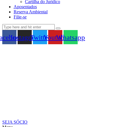
Cartilha do Jurídico
Aposentados
Reserva Ambiental
Filie-se
acebook
Instagram
Twitter
Youtube
Whatsapp
SEJA SÓCIO