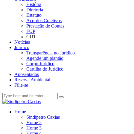
História
Diretoria
Estatuto
Acordos Coletivos
Prestação de Contas
FUP
CUT
Notícias
Jurídico
Transparência no Jurídico
Agende um plantão
Corpo Jurídico
Cartilha do Jurídico
Aposentados
Reserva Ambiental
Filie-se
Home
Sindipetro Caxias
Home 2
Home 3
Home 4