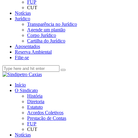
FUP
CUT
Notícias
Jurídico
Transparência no Jurídico
Agende um plantão
Corpo Jurídico
Cartilha do Jurídico
Aposentados
Reserva Ambiental
Filie-se
Início
O Sindicato
História
Diretoria
Estatuto
Acordos Coletivos
Prestação de Contas
FUP
CUT
Notícias