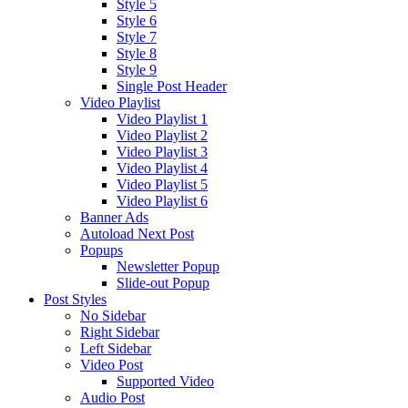
Style 5
Style 6
Style 7
Style 8
Style 9
Single Post Header
Video Playlist
Video Playlist 1
Video Playlist 2
Video Playlist 3
Video Playlist 4
Video Playlist 5
Video Playlist 6
Banner Ads
Autoload Next Post
Popups
Newsletter Popup
Slide-out Popup
Post Styles
No Sidebar
Right Sidebar
Left Sidebar
Video Post
Supported Video
Audio Post