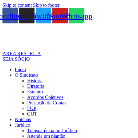
Skip to content
Skip to footer
acebook
Instagram
Twitter
Youtube
Whatsapp
AREA RESTRITA
SEJA SÓCIO
Início
O Sindicato
História
Diretoria
Estatuto
Acordos Coletivos
Prestação de Contas
FUP
CUT
Notícias
Jurídico
Transparência no Jurídico
Agende um plantão