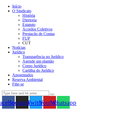
Início
O Sindicato
História
Diretoria
Estatuto
Acordos Coletivos
Prestação de Contas
FUP
CUT
Notícias
Jurídico
Transparência no Jurídico
Agende um plantão
Corpo Jurídico
Cartilha do Jurídico
Aposentados
Reserva Ambiental
Filie-se
acebook
Instagram
Twitter
Youtube
Whatsapp