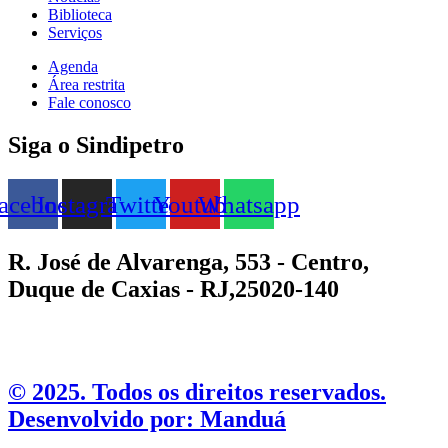
Biblioteca
Serviços
Agenda
Área restrita
Fale conosco
Siga o Sindipetro
acebook
Instagram
Twitter
Youtube
Whatsapp
R. José de Alvarenga, 553 - Centro,
Duque de Caxias - RJ,25020-140
©️ 2025. Todos os direitos reservados.
Desenvolvido por: Manduá