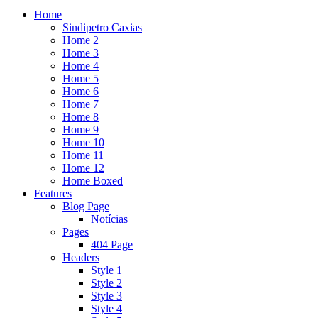
Home
Sindipetro Caxias
Home 2
Home 3
Home 4
Home 5
Home 6
Home 7
Home 8
Home 9
Home 10
Home 11
Home 12
Home Boxed
Features
Blog Page
Notícias
Pages
404 Page
Headers
Style 1
Style 2
Style 3
Style 4