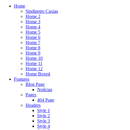
Home
Sindipetro Caxias
Home 2
Home 3
Home 4
Home 5
Home 6
Home 7
Home 8
Home 9
Home 10
Home 11
Home 12
Home Boxed
Features
Blog Page
Notícias
Pages
404 Page
Headers
Style 1
Style 2
Style 3
Style 4