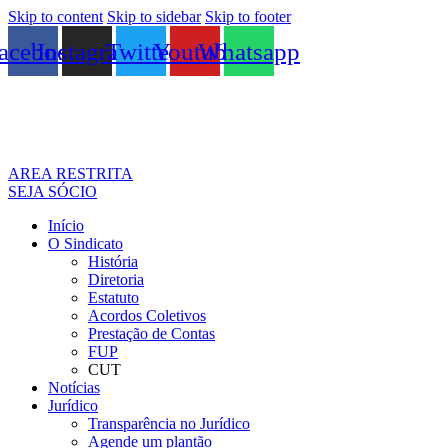
Skip to content
Skip to sidebar
Skip to footer
acebook
Instagram
Twitter
Youtube
Whatsapp
AREA RESTRITA
SEJA SÓCIO
Início
O Sindicato
História
Diretoria
Estatuto
Acordos Coletivos
Prestação de Contas
FUP
CUT
Notícias
Jurídico
Transparência no Jurídico
Agende um plantão