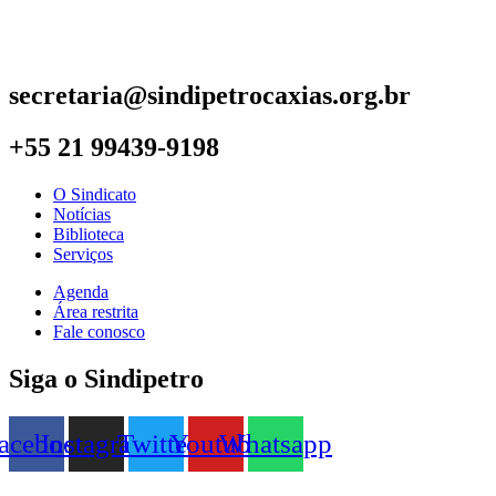
secretaria@sindipetrocaxias.org.br
+55 21 99439-9198
O Sindicato
Notícias
Biblioteca
Serviços
Agenda
Área restrita
Fale conosco
Siga o Sindipetro
acebook
Instagram
Twitter
Youtube
Whatsapp