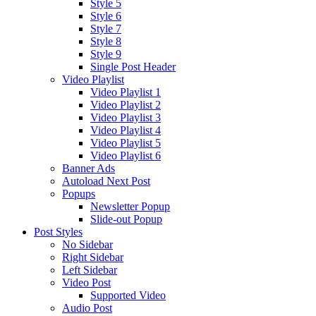
Style 5
Style 6
Style 7
Style 8
Style 9
Single Post Header
Video Playlist
Video Playlist 1
Video Playlist 2
Video Playlist 3
Video Playlist 4
Video Playlist 5
Video Playlist 6
Banner Ads
Autoload Next Post
Popups
Newsletter Popup
Slide-out Popup
Post Styles
No Sidebar
Right Sidebar
Left Sidebar
Video Post
Supported Video
Audio Post