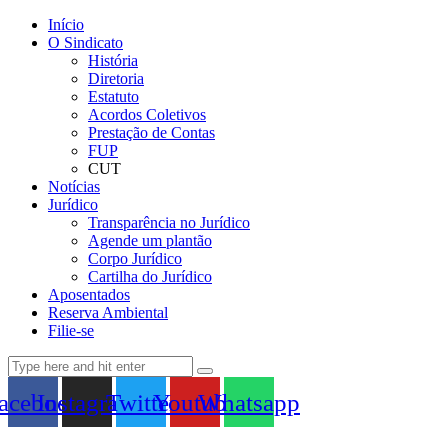
Início
O Sindicato
História
Diretoria
Estatuto
Acordos Coletivos
Prestação de Contas
FUP
CUT
Notícias
Jurídico
Transparência no Jurídico
Agende um plantão
Corpo Jurídico
Cartilha do Jurídico
Aposentados
Reserva Ambiental
Filie-se
acebook
Instagram
Twitter
Youtube
Whatsapp