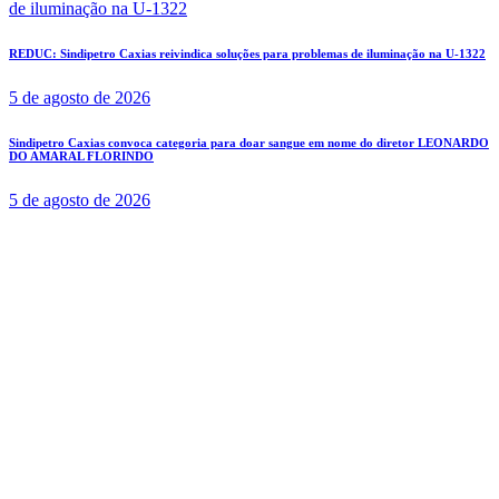
REDUC: Sindipetro Caxias reivindica soluções para problemas de iluminação na U-1322
5 de agosto de 2026
Sindipetro Caxias convoca categoria para doar sangue em nome do diretor LEONARDO
DO AMARAL FLORINDO
5 de agosto de 2026