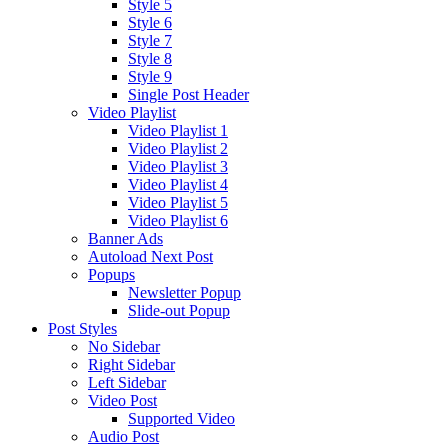
Style 5
Style 6
Style 7
Style 8
Style 9
Single Post Header
Video Playlist
Video Playlist 1
Video Playlist 2
Video Playlist 3
Video Playlist 4
Video Playlist 5
Video Playlist 6
Banner Ads
Autoload Next Post
Popups
Newsletter Popup
Slide-out Popup
Post Styles
No Sidebar
Right Sidebar
Left Sidebar
Video Post
Supported Video
Audio Post