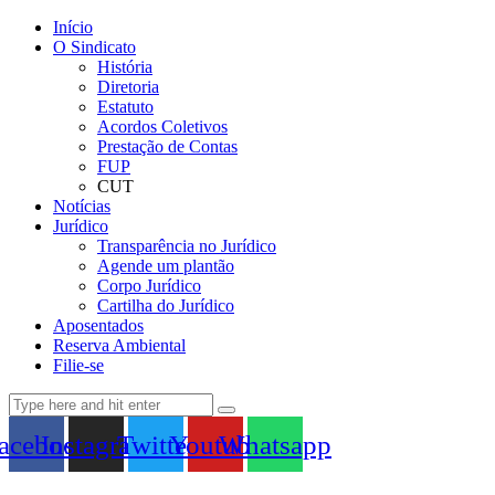
Início
O Sindicato
História
Diretoria
Estatuto
Acordos Coletivos
Prestação de Contas
FUP
CUT
Notícias
Jurídico
Transparência no Jurídico
Agende um plantão
Corpo Jurídico
Cartilha do Jurídico
Aposentados
Reserva Ambiental
Filie-se
acebook
Instagram
Twitter
Youtube
Whatsapp