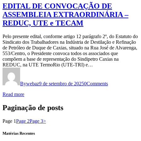
EDITAL DE CONVOCAÇÃO DE
ASSEMBLEIA EXTRAORDINÁRIA –
REDUC, UTE e TECAM
Pelo presente edital, conforme artigo 12 parágrafo 2º, do Estatuto do
Sindicato dos Trabalhadores na Indústria de Destilação e Refinação
de Petróleo de Duque de Caxias, situado na Rua José de Alvarenga,
553/Centro, o Presidente convoca todos os associados que
compõem a base de representação do Sindipetro Caxias na
REDUC, na UTE TermoRio (UTE-TRI) e…
By
webaz
9 de setembro de 2025
0
Comments
Read more
Paginação de posts
Page
1
Page
2
Page
3
>
Matérias Recentes