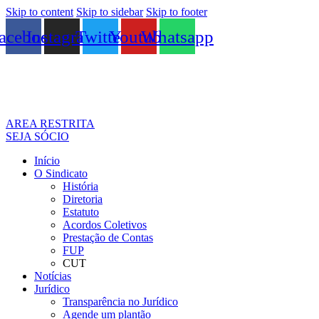
Skip to content
Skip to sidebar
Skip to footer
acebook
Instagram
Twitter
Youtube
Whatsapp
AREA RESTRITA
SEJA SÓCIO
Início
O Sindicato
História
Diretoria
Estatuto
Acordos Coletivos
Prestação de Contas
FUP
CUT
Notícias
Jurídico
Transparência no Jurídico
Agende um plantão