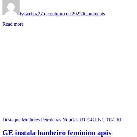
By
webaz
27 de outubro de 2025
0
Comments
Read more
Destaque
Mulheres Petroleiras
Notícias
UTE-GLB
UTE-TRI
GE instala banheiro feminino após