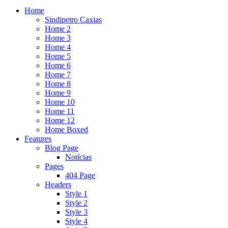
Home
Sindipetro Caxias
Home 2
Home 3
Home 4
Home 5
Home 6
Home 7
Home 8
Home 9
Home 10
Home 11
Home 12
Home Boxed
Features
Blog Page
Notícias
Pages
404 Page
Headers
Style 1
Style 2
Style 3
Style 4