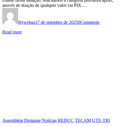
Diante dessa situação, solicitamos à categoria petroleira apoio,
através de doação de qualquer valor via PIX…
By
webaz
17 de setembro de 2025
0
Comments
Read more
Assembleia
Destaque
Notícias
REDUC
TECAM
UTE-TRI