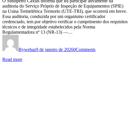
O Sindipetro Caxias informa que irá participar ativamente da
auditoria do Serviço Próprio de Inspeção de Equipamentos (SPIE)
na Usina Termelétrica Termorio (UTE-TRI), que ocorrerá em breve.
Essa auditoria, conduzida por um organismo certificador
credenciado, tem por objetivo verificar o cumprimento dos requisitos
técnicos e de integridade estabelecidos pela Norma
Regulamentadora nº 13 (NR-13) —…
By
webaz
9 de janeiro de 2026
0
Comments
Read more