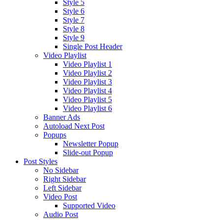
Style 5
Style 6
Style 7
Style 8
Style 9
Single Post Header
Video Playlist
Video Playlist 1
Video Playlist 2
Video Playlist 3
Video Playlist 4
Video Playlist 5
Video Playlist 6
Banner Ads
Autoload Next Post
Popups
Newsletter Popup
Slide-out Popup
Post Styles
No Sidebar
Right Sidebar
Left Sidebar
Video Post
Supported Video
Audio Post