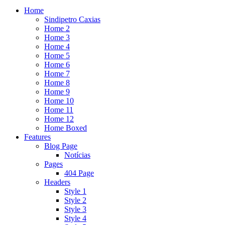
Home
Sindipetro Caxias
Home 2
Home 3
Home 4
Home 5
Home 6
Home 7
Home 8
Home 9
Home 10
Home 11
Home 12
Home Boxed
Features
Blog Page
Notícias
Pages
404 Page
Headers
Style 1
Style 2
Style 3
Style 4