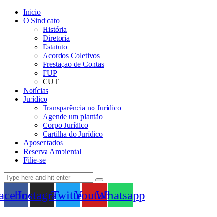
Início
O Sindicato
História
Diretoria
Estatuto
Acordos Coletivos
Prestação de Contas
FUP
CUT
Notícias
Jurídico
Transparência no Jurídico
Agende um plantão
Corpo Jurídico
Cartilha do Jurídico
Aposentados
Reserva Ambiental
Filie-se
acebook
Instagram
Twitter
Youtube
Whatsapp