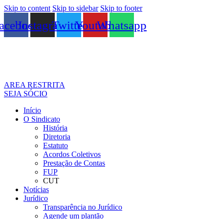
Skip to content
Skip to sidebar
Skip to footer
acebook
Instagram
Twitter
Youtube
Whatsapp
AREA RESTRITA
SEJA SÓCIO
Início
O Sindicato
História
Diretoria
Estatuto
Acordos Coletivos
Prestação de Contas
FUP
CUT
Notícias
Jurídico
Transparência no Jurídico
Agende um plantão