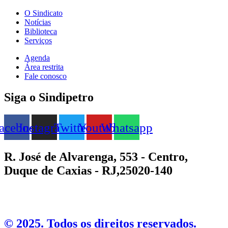
O Sindicato
Notícias
Biblioteca
Serviços
Agenda
Área restrita
Fale conosco
Siga o Sindipetro
acebook
Instagram
Twitter
Youtube
Whatsapp
R. José de Alvarenga, 553 - Centro,
Duque de Caxias - RJ,25020-140
©️ 2025. Todos os direitos reservados.