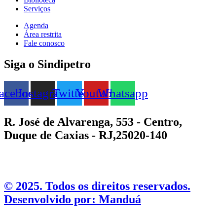
Serviços
Agenda
Área restrita
Fale conosco
Siga o Sindipetro
acebook
Instagram
Twitter
Youtube
Whatsapp
R. José de Alvarenga, 553 - Centro,
Duque de Caxias - RJ,25020-140
©️ 2025. Todos os direitos reservados.
Desenvolvido por: Manduá