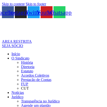
Skip to content
Skip to footer
acebook
Instagram
Twitter
Youtube
Whatsapp
AREA RESTRITA
SEJA SÓCIO
Início
O Sindicato
História
Diretoria
Estatuto
Acordos Coletivos
Prestação de Contas
FUP
CUT
Notícias
Jurídico
Transparência no Jurídico
Agende um plantão