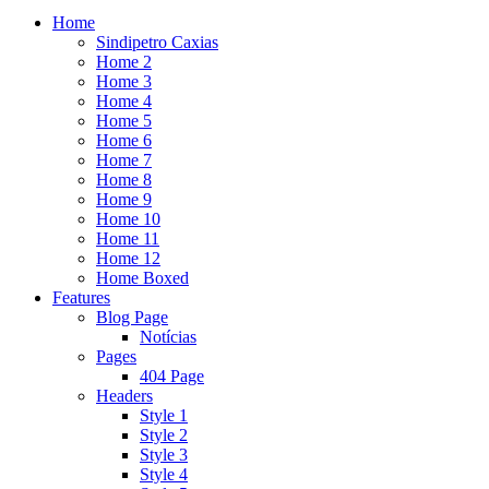
Home
Sindipetro Caxias
Home 2
Home 3
Home 4
Home 5
Home 6
Home 7
Home 8
Home 9
Home 10
Home 11
Home 12
Home Boxed
Features
Blog Page
Notícias
Pages
404 Page
Headers
Style 1
Style 2
Style 3
Style 4