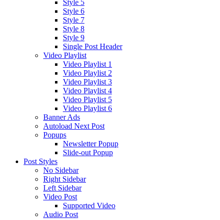
Style 5
Style 6
Style 7
Style 8
Style 9
Single Post Header
Video Playlist
Video Playlist 1
Video Playlist 2
Video Playlist 3
Video Playlist 4
Video Playlist 5
Video Playlist 6
Banner Ads
Autoload Next Post
Popups
Newsletter Popup
Slide-out Popup
Post Styles
No Sidebar
Right Sidebar
Left Sidebar
Video Post
Supported Video
Audio Post