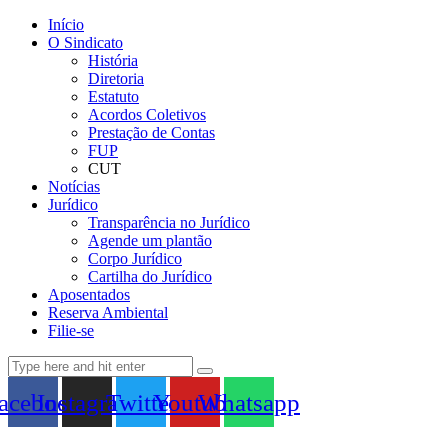
Início
O Sindicato
História
Diretoria
Estatuto
Acordos Coletivos
Prestação de Contas
FUP
CUT
Notícias
Jurídico
Transparência no Jurídico
Agende um plantão
Corpo Jurídico
Cartilha do Jurídico
Aposentados
Reserva Ambiental
Filie-se
acebook
Instagram
Twitter
Youtube
Whatsapp