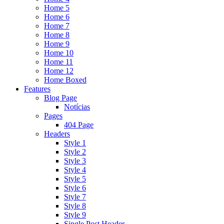
Home 5
Home 6
Home 7
Home 8
Home 9
Home 10
Home 11
Home 12
Home Boxed
Features
Blog Page
Notícias
Pages
404 Page
Headers
Style 1
Style 2
Style 3
Style 4
Style 5
Style 6
Style 7
Style 8
Style 9
Single Post Header