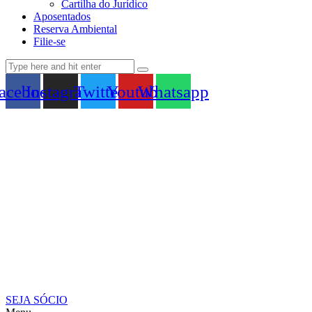
Cartilha do Jurídico
Aposentados
Reserva Ambiental
Filie-se
acebook
Instagram
Twitter
Youtube
Whatsapp
SEJA SÓCIO