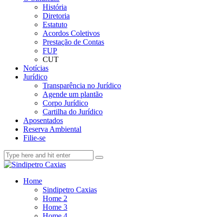
História
Diretoria
Estatuto
Acordos Coletivos
Prestação de Contas
FUP
CUT
Notícias
Jurídico
Transparência no Jurídico
Agende um plantão
Corpo Jurídico
Cartilha do Jurídico
Aposentados
Reserva Ambiental
Filie-se
Home
Sindipetro Caxias
Home 2
Home 3
Home 4