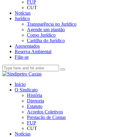
FUP
CUT
Notícias
Jurídico
Transparência no Jurídico
Agende um plantão
Corpo Jurídico
Cartilha do Jurídico
Aposentados
Reserva Ambiental
Filie-se
Início
O Sindicato
História
Diretoria
Estatuto
Acordos Coletivos
Prestação de Contas
FUP
CUT
Notícias