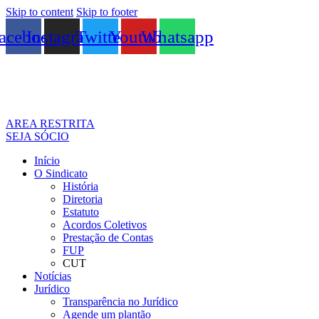
Skip to content
Skip to footer
acebook
Instagram
Twitter
Youtube
Whatsapp
AREA RESTRITA
SEJA SÓCIO
Início
O Sindicato
História
Diretoria
Estatuto
Acordos Coletivos
Prestação de Contas
FUP
CUT
Notícias
Jurídico
Transparência no Jurídico
Agende um plantão