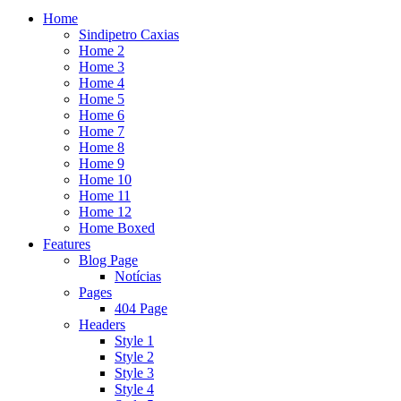
Home
Sindipetro Caxias
Home 2
Home 3
Home 4
Home 5
Home 6
Home 7
Home 8
Home 9
Home 10
Home 11
Home 12
Home Boxed
Features
Blog Page
Notícias
Pages
404 Page
Headers
Style 1
Style 2
Style 3
Style 4