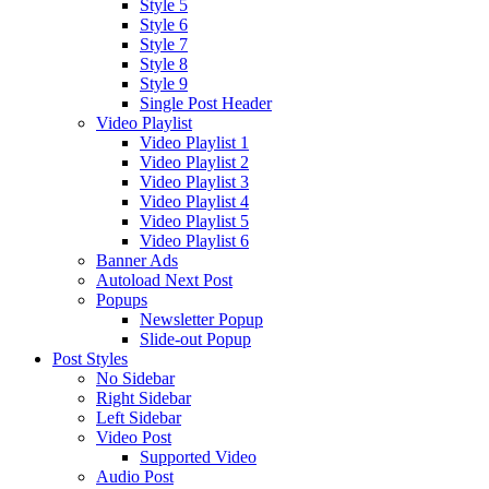
Style 5
Style 6
Style 7
Style 8
Style 9
Single Post Header
Video Playlist
Video Playlist 1
Video Playlist 2
Video Playlist 3
Video Playlist 4
Video Playlist 5
Video Playlist 6
Banner Ads
Autoload Next Post
Popups
Newsletter Popup
Slide-out Popup
Post Styles
No Sidebar
Right Sidebar
Left Sidebar
Video Post
Supported Video
Audio Post