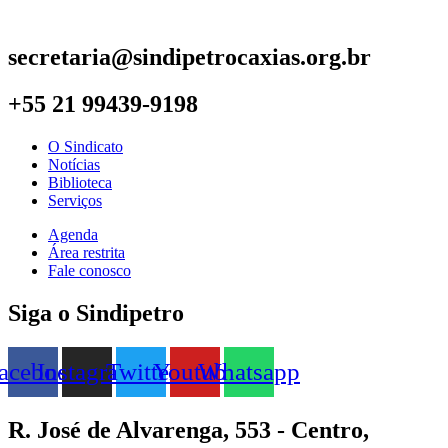
secretaria@sindipetrocaxias.org.br
+55 21 99439-9198
O Sindicato
Notícias
Biblioteca
Serviços
Agenda
Área restrita
Fale conosco
Siga o Sindipetro
acebook
Instagram
Twitter
Youtube
Whatsapp
R. José de Alvarenga, 553 - Centro,