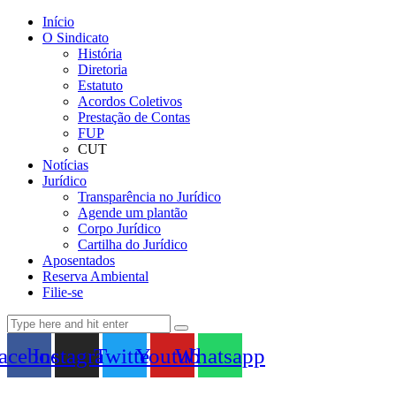
Início
O Sindicato
História
Diretoria
Estatuto
Acordos Coletivos
Prestação de Contas
FUP
CUT
Notícias
Jurídico
Transparência no Jurídico
Agende um plantão
Corpo Jurídico
Cartilha do Jurídico
Aposentados
Reserva Ambiental
Filie-se
acebook
Instagram
Twitter
Youtube
Whatsapp