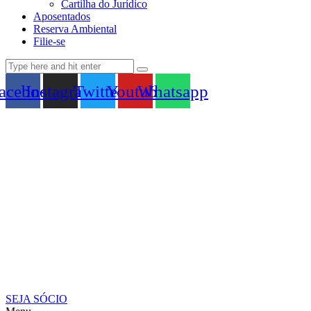
Cartilha do Jurídico
Aposentados
Reserva Ambiental
Filie-se
acebook
Instagram
Twitter
Youtube
Whatsapp
SEJA SÓCIO