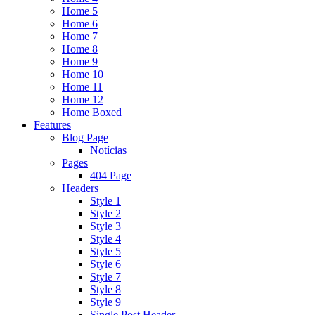
Home 5
Home 6
Home 7
Home 8
Home 9
Home 10
Home 11
Home 12
Home Boxed
Features
Blog Page
Notícias
Pages
404 Page
Headers
Style 1
Style 2
Style 3
Style 4
Style 5
Style 6
Style 7
Style 8
Style 9
Single Post Header