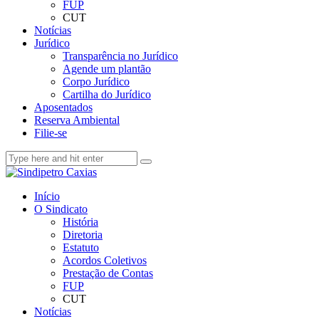
FUP
CUT
Notícias
Jurídico
Transparência no Jurídico
Agende um plantão
Corpo Jurídico
Cartilha do Jurídico
Aposentados
Reserva Ambiental
Filie-se
Início
O Sindicato
História
Diretoria
Estatuto
Acordos Coletivos
Prestação de Contas
FUP
CUT
Notícias