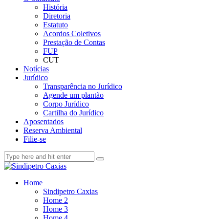
História
Diretoria
Estatuto
Acordos Coletivos
Prestação de Contas
FUP
CUT
Notícias
Jurídico
Transparência no Jurídico
Agende um plantão
Corpo Jurídico
Cartilha do Jurídico
Aposentados
Reserva Ambiental
Filie-se
Home
Sindipetro Caxias
Home 2
Home 3
Home 4