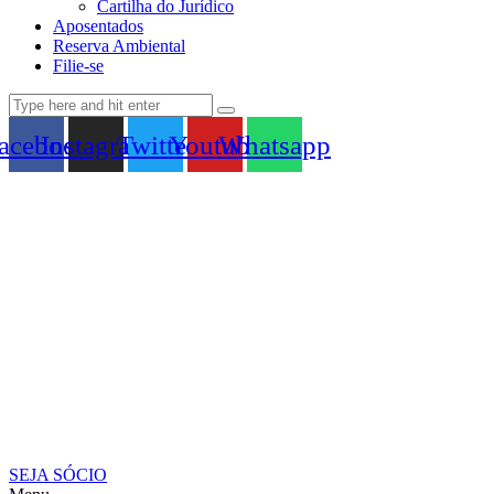
Cartilha do Jurídico
Aposentados
Reserva Ambiental
Filie-se
acebook
Instagram
Twitter
Youtube
Whatsapp
SEJA SÓCIO