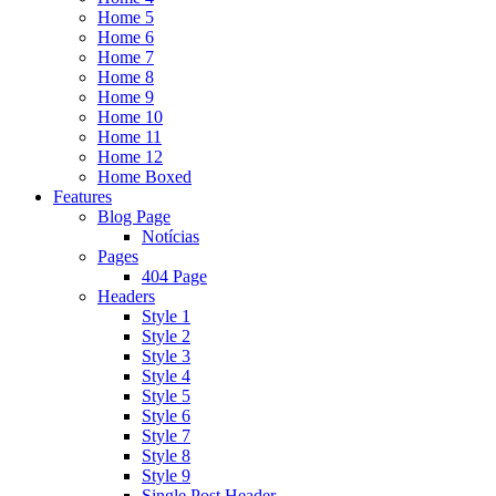
Home 5
Home 6
Home 7
Home 8
Home 9
Home 10
Home 11
Home 12
Home Boxed
Features
Blog Page
Notícias
Pages
404 Page
Headers
Style 1
Style 2
Style 3
Style 4
Style 5
Style 6
Style 7
Style 8
Style 9
Single Post Header