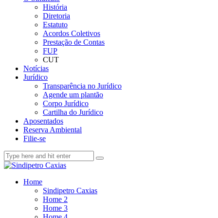
História
Diretoria
Estatuto
Acordos Coletivos
Prestação de Contas
FUP
CUT
Notícias
Jurídico
Transparência no Jurídico
Agende um plantão
Corpo Jurídico
Cartilha do Jurídico
Aposentados
Reserva Ambiental
Filie-se
Home
Sindipetro Caxias
Home 2
Home 3
Home 4