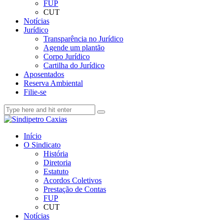
FUP
CUT
Notícias
Jurídico
Transparência no Jurídico
Agende um plantão
Corpo Jurídico
Cartilha do Jurídico
Aposentados
Reserva Ambiental
Filie-se
Início
O Sindicato
História
Diretoria
Estatuto
Acordos Coletivos
Prestação de Contas
FUP
CUT
Notícias