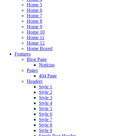
Home 5
Home 6
Home 7
Home 8
Home 9
Home 10
Home 11
Home 12
Home Boxed
Features
Blog Page
Notícias
Pages
404 Page
Headers
Style 1
Style 2
Style 3
Style 4
Style 5
Style 6
Style 7
Style 8
Style 9
Single Post Header