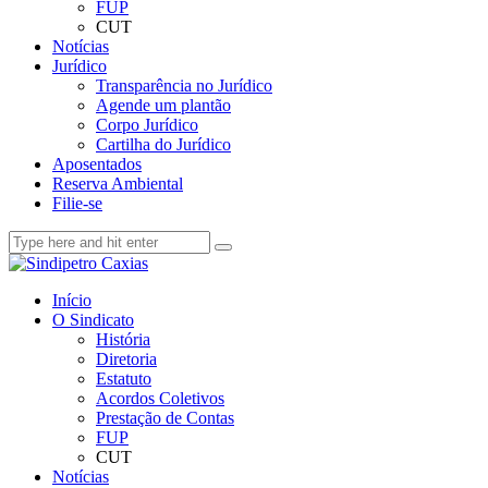
FUP
CUT
Notícias
Jurídico
Transparência no Jurídico
Agende um plantão
Corpo Jurídico
Cartilha do Jurídico
Aposentados
Reserva Ambiental
Filie-se
Início
O Sindicato
História
Diretoria
Estatuto
Acordos Coletivos
Prestação de Contas
FUP
CUT
Notícias