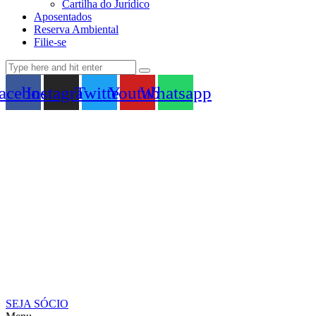
Cartilha do Jurídico
Aposentados
Reserva Ambiental
Filie-se
acebook
Instagram
Twitter
Youtube
Whatsapp
SEJA SÓCIO