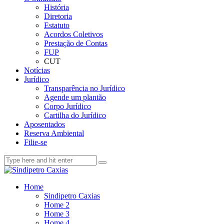
História
Diretoria
Estatuto
Acordos Coletivos
Prestação de Contas
FUP
CUT
Notícias
Jurídico
Transparência no Jurídico
Agende um plantão
Corpo Jurídico
Cartilha do Jurídico
Aposentados
Reserva Ambiental
Filie-se
Home
Sindipetro Caxias
Home 2
Home 3
Home 4