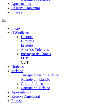
Aposentados
Reserva Ambiental
Filie-se
Início
O Sindicato
História
Diretoria
Estatuto
Acordos Coletivos
Prestação de Contas
FUP
CUT
Notícias
Jurídico
Transparência no Jurídico
Agende um plantão
Corpo Jurídico
Cartilha do Jurídico
Aposentados
Reserva Ambiental
Filie-se