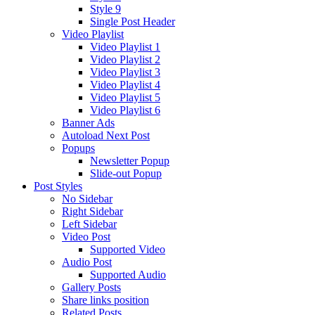
Style 9
Single Post Header
Video Playlist
Video Playlist 1
Video Playlist 2
Video Playlist 3
Video Playlist 4
Video Playlist 5
Video Playlist 6
Banner Ads
Autoload Next Post
Popups
Newsletter Popup
Slide-out Popup
Post Styles
No Sidebar
Right Sidebar
Left Sidebar
Video Post
Supported Video
Audio Post
Supported Audio
Gallery Posts
Share links position
Related Posts