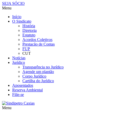
SEJA SÓCIO
Menu
Início
O Sindicato
História
Diretoria
Estatuto
Acordos Coletivos
Prestação de Contas
FUP
CUT
Notícias
Jurídico
Transparência no Jurídico
Agende um plantão
Corpo Jurídico
Cartilha do Jurídico
Aposentados
Reserva Ambiental
Filie-se
Menu