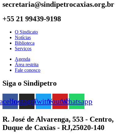
secretaria@sindipetrocaxias.org.br
+55 21 99439-9198
O Sindicato
Notícias
Biblioteca
Serviços
Agenda
Área restrita
Fale conosco
Siga o Sindipetro
acebook
Instagram
Twitter
Youtube
Whatsapp
R. José de Alvarenga, 553 - Centro,
Duque de Caxias - RJ,25020-140