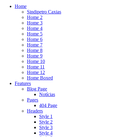
Home
Sindipetro Caxias
Home 2
Home 3
Home 4
Home 5
Home 6
Home 7
Home 8
Home 9
Home 10
Home 11
Home 12
Home Boxed
Features
Blog Page
Notícias
Pages
404 Page
Headers
Style 1
Style 2
Style 3
Style 4