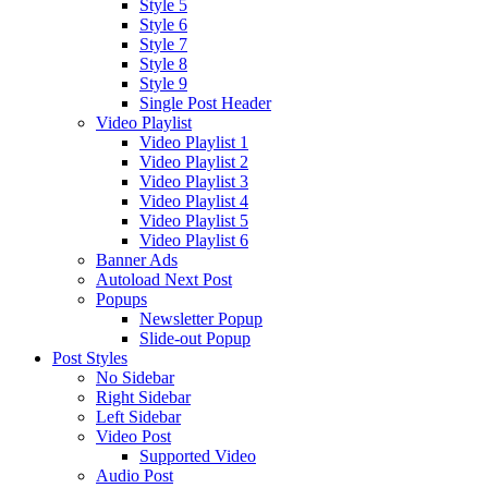
Style 5
Style 6
Style 7
Style 8
Style 9
Single Post Header
Video Playlist
Video Playlist 1
Video Playlist 2
Video Playlist 3
Video Playlist 4
Video Playlist 5
Video Playlist 6
Banner Ads
Autoload Next Post
Popups
Newsletter Popup
Slide-out Popup
Post Styles
No Sidebar
Right Sidebar
Left Sidebar
Video Post
Supported Video
Audio Post