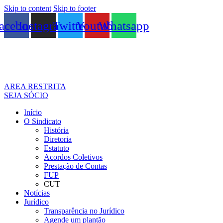
Skip to content
Skip to footer
acebook
Instagram
Twitter
Youtube
Whatsapp
AREA RESTRITA
SEJA SÓCIO
Início
O Sindicato
História
Diretoria
Estatuto
Acordos Coletivos
Prestação de Contas
FUP
CUT
Notícias
Jurídico
Transparência no Jurídico
Agende um plantão