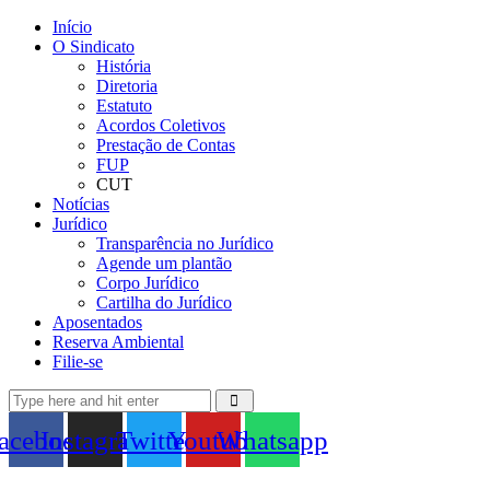
Início
O Sindicato
História
Diretoria
Estatuto
Acordos Coletivos
Prestação de Contas
FUP
CUT
Notícias
Jurídico
Transparência no Jurídico
Agende um plantão
Corpo Jurídico
Cartilha do Jurídico
Aposentados
Reserva Ambiental
Filie-se
acebook
Instagram
Twitter
Youtube
Whatsapp