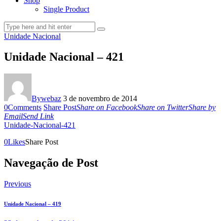
Shop
Single Product
Unidade Nacional
Unidade Nacional – 421
By
webaz
3 de novembro de 2014
0
Comments
Share Post
Share on Facebook
Share on Twitter
Share by
Email
Send Link
Unidade-Nacional-421
0
Likes
Share Post
Navegação de Post
Previous
Unidade Nacional – 419