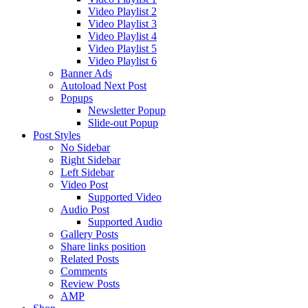
Video Playlist 2
Video Playlist 3
Video Playlist 4
Video Playlist 5
Video Playlist 6
Banner Ads
Autoload Next Post
Popups
Newsletter Popup
Slide-out Popup
Post Styles
No Sidebar
Right Sidebar
Left Sidebar
Video Post
Supported Video
Audio Post
Supported Audio
Gallery Posts
Share links position
Related Posts
Comments
Review Posts
AMP