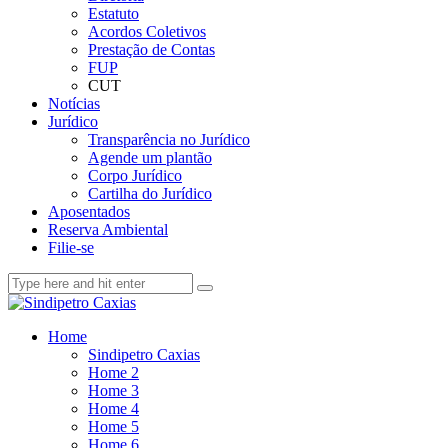
Estatuto
Acordos Coletivos
Prestação de Contas
FUP
CUT
Notícias
Jurídico
Transparência no Jurídico
Agende um plantão
Corpo Jurídico
Cartilha do Jurídico
Aposentados
Reserva Ambiental
Filie-se
Home
Sindipetro Caxias
Home 2
Home 3
Home 4
Home 5
Home 6