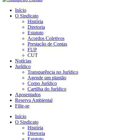
Início
O Sindicato
História
Diretoria
Estatuto
Acordos Coletivos
Prestação de Contas
FUP
CUT
Notícias
Jurídico
Transparência no Jurídico
Agende um plantão
Corpo Jurídico
Cartilha do Jurídico
Aposentados
Reserva Ambiental
Filie-se
Início
O Sindicato
História
Diretoria
Estatuto