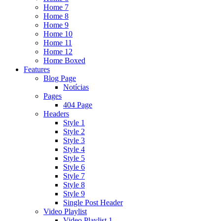
Home 7
Home 8
Home 9
Home 10
Home 11
Home 12
Home Boxed
Features
Blog Page
Notícias
Pages
404 Page
Headers
Style 1
Style 2
Style 3
Style 4
Style 5
Style 6
Style 7
Style 8
Style 9
Single Post Header
Video Playlist
Video Playlist 1