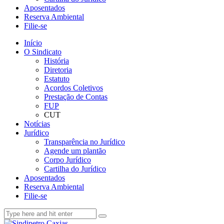
Aposentados
Reserva Ambiental
Filie-se
Início
O Sindicato
História
Diretoria
Estatuto
Acordos Coletivos
Prestação de Contas
FUP
CUT
Notícias
Jurídico
Transparência no Jurídico
Agende um plantão
Corpo Jurídico
Cartilha do Jurídico
Aposentados
Reserva Ambiental
Filie-se