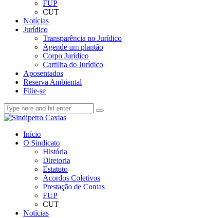
FUP
CUT
Notícias
Jurídico
Transparência no Jurídico
Agende um plantão
Corpo Jurídico
Cartilha do Jurídico
Aposentados
Reserva Ambiental
Filie-se
Início
O Sindicato
História
Diretoria
Estatuto
Acordos Coletivos
Prestação de Contas
FUP
CUT
Notícias