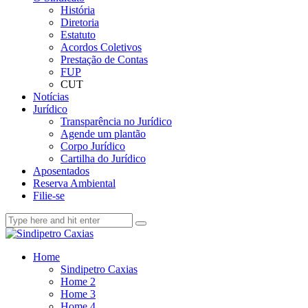
História
Diretoria
Estatuto
Acordos Coletivos
Prestação de Contas
FUP
CUT
Notícias
Jurídico
Transparência no Jurídico
Agende um plantão
Corpo Jurídico
Cartilha do Jurídico
Aposentados
Reserva Ambiental
Filie-se
Home
Sindipetro Caxias
Home 2
Home 3
Home 4