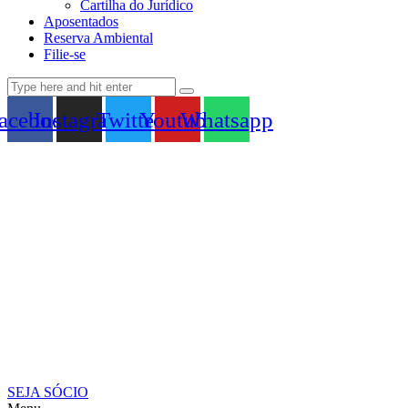
Cartilha do Jurídico
Aposentados
Reserva Ambiental
Filie-se
acebook
Instagram
Twitter
Youtube
Whatsapp
SEJA SÓCIO