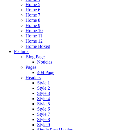
Home 5
Home 6
Home 7
Home 8
Home 9
Home 10
Home 11
Home 12
Home Boxed
Features
Blog Page
Notícias
Pages
404 Page
Headers
Style 1
Style 2
Style 3
Style 4
Style 5
Style 6
Style 7
Style 8
Style 9
Single Post Header