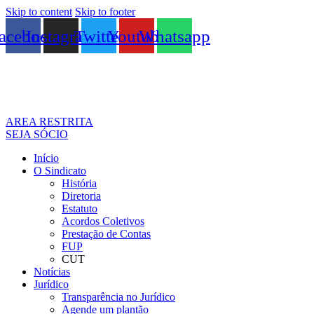
Skip to content
Skip to footer
acebook
Instagram
Twitter
Youtube
Whatsapp
AREA RESTRITA
SEJA SÓCIO
Início
O Sindicato
História
Diretoria
Estatuto
Acordos Coletivos
Prestação de Contas
FUP
CUT
Notícias
Jurídico
Transparência no Jurídico
Agende um plantão