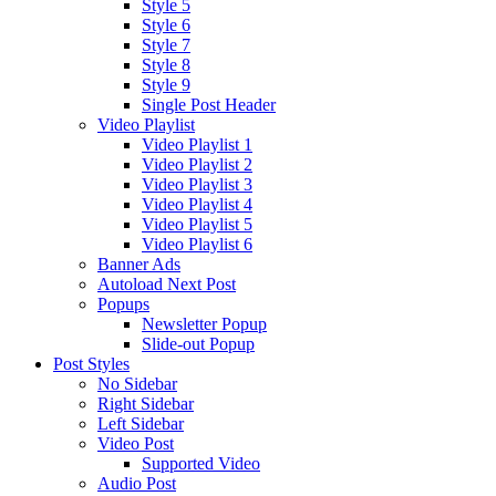
Style 5
Style 6
Style 7
Style 8
Style 9
Single Post Header
Video Playlist
Video Playlist 1
Video Playlist 2
Video Playlist 3
Video Playlist 4
Video Playlist 5
Video Playlist 6
Banner Ads
Autoload Next Post
Popups
Newsletter Popup
Slide-out Popup
Post Styles
No Sidebar
Right Sidebar
Left Sidebar
Video Post
Supported Video
Audio Post