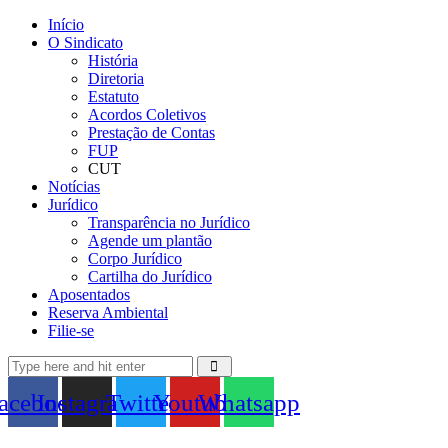
Início
O Sindicato
História
Diretoria
Estatuto
Acordos Coletivos
Prestação de Contas
FUP
CUT
Notícias
Jurídico
Transparência no Jurídico
Agende um plantão
Corpo Jurídico
Cartilha do Jurídico
Aposentados
Reserva Ambiental
Filie-se
acebook
Instagram
Twitter
Youtube
Whatsapp