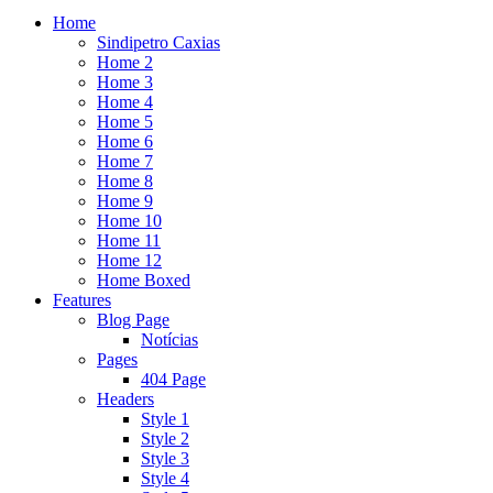
Home
Sindipetro Caxias
Home 2
Home 3
Home 4
Home 5
Home 6
Home 7
Home 8
Home 9
Home 10
Home 11
Home 12
Home Boxed
Features
Blog Page
Notícias
Pages
404 Page
Headers
Style 1
Style 2
Style 3
Style 4