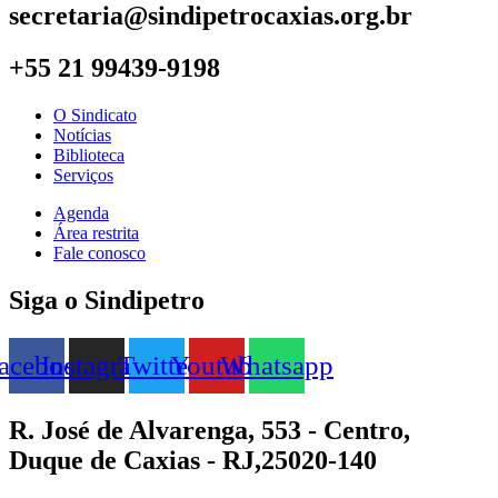
secretaria@sindipetrocaxias.org.br
+55 21 99439-9198
O Sindicato
Notícias
Biblioteca
Serviços
Agenda
Área restrita
Fale conosco
Siga o Sindipetro
acebook
Instagram
Twitter
Youtube
Whatsapp
R. José de Alvarenga, 553 - Centro,
Duque de Caxias - RJ,25020-140