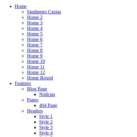
Home
Sindipetro Caxias
Home 2
Home 3
Home 4
Home 5
Home 6
Home 7
Home 8
Home 9
Home 10
Home 11
Home 12
Home Boxed
Features
Blog Page
Notícias
Pages
404 Page
Headers
Style 1
Style 2
Style 3
Style 4