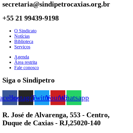
secretaria@sindipetrocaxias.org.br
+55 21 99439-9198
O Sindicato
Notícias
Biblioteca
Serviços
Agenda
Área restrita
Fale conosco
Siga o Sindipetro
acebook
Instagram
Twitter
Youtube
Whatsapp
R. José de Alvarenga, 553 - Centro,
Duque de Caxias - RJ,25020-140