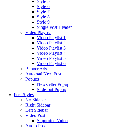
Style 5
Style 6
Style 7
Style 8
Style 9
Single Post Header
Video Playlist
Video Playlist 1
Video Playlist 2
Video Playlist 3
Video Playlist 4
Video Playlist 5
Video Playlist 6
Banner Ads
Autoload Next Post
Popups
Newsletter Popup
Slide-out Popup
Post Styles
No Sidebar
Right Sidebar
Left Sidebar
Video Post
Supported Video
Audio Post