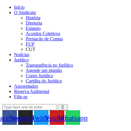
Início
O Sindicato
História
Diretoria
Estatuto
Acordos Coletivos
Prestação de Contas
FUP
CUT
Notícias
Jurídico
Transparência no Jurídico
Agende um plantão
Corpo Jurídico
Cartilha do Jurídico
Aposentados
Reserva Ambiental
Filie-se
acebook
Instagram
Twitter
Youtube
Whatsapp