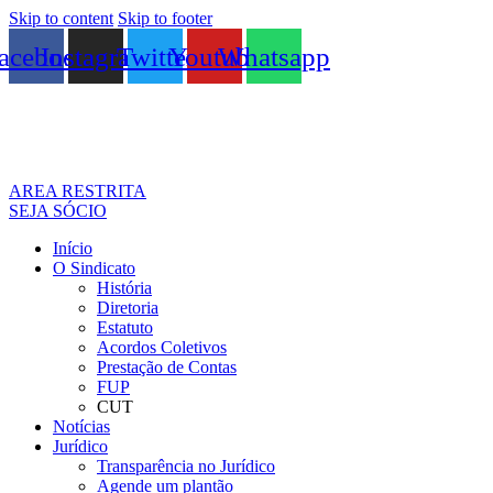
Skip to content
Skip to footer
acebook
Instagram
Twitter
Youtube
Whatsapp
AREA RESTRITA
SEJA SÓCIO
Início
O Sindicato
História
Diretoria
Estatuto
Acordos Coletivos
Prestação de Contas
FUP
CUT
Notícias
Jurídico
Transparência no Jurídico
Agende um plantão