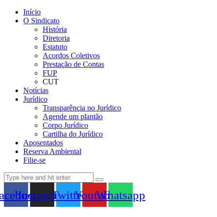
Início
O Sindicato
História
Diretoria
Estatuto
Acordos Coletivos
Prestação de Contas
FUP
CUT
Notícias
Jurídico
Transparência no Jurídico
Agende um plantão
Corpo Jurídico
Cartilha do Jurídico
Aposentados
Reserva Ambiental
Filie-se
acebook
Instagram
Twitter
Youtube
Whatsapp