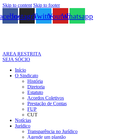
Skip to content
Skip to footer
acebook
Instagram
Twitter
Youtube
Whatsapp
AREA RESTRITA
SEJA SÓCIO
Início
O Sindicato
História
Diretoria
Estatuto
Acordos Coletivos
Prestação de Contas
FUP
CUT
Notícias
Jurídico
Transparência no Jurídico
Agende um plantão