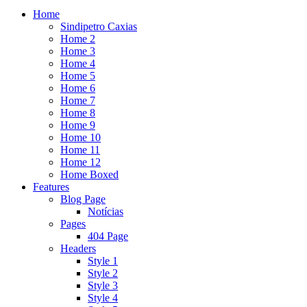
Home
Sindipetro Caxias
Home 2
Home 3
Home 4
Home 5
Home 6
Home 7
Home 8
Home 9
Home 10
Home 11
Home 12
Home Boxed
Features
Blog Page
Notícias
Pages
404 Page
Headers
Style 1
Style 2
Style 3
Style 4