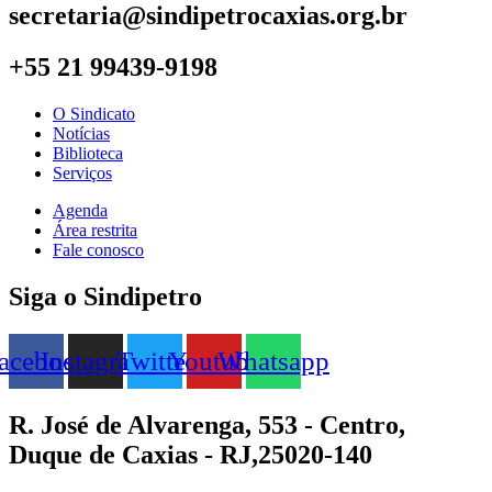
secretaria@sindipetrocaxias.org.br
+55 21 99439-9198
O Sindicato
Notícias
Biblioteca
Serviços
Agenda
Área restrita
Fale conosco
Siga o Sindipetro
acebook
Instagram
Twitter
Youtube
Whatsapp
R. José de Alvarenga, 553 - Centro,
Duque de Caxias - RJ,25020-140