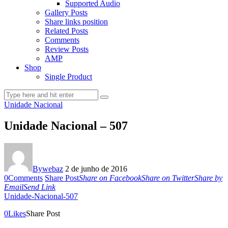
Supported Audio
Gallery Posts
Share links position
Related Posts
Comments
Review Posts
AMP
Shop
Single Product
Unidade Nacional
Unidade Nacional – 507
By
webaz
2 de junho de 2016
0
Comments
Share Post
Share on Facebook
Share on Twitter
Share by
Email
Send Link
Unidade-Nacional-507
0
Likes
Share Post