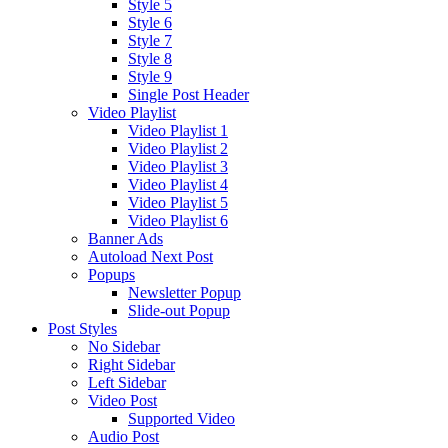
Style 5
Style 6
Style 7
Style 8
Style 9
Single Post Header
Video Playlist
Video Playlist 1
Video Playlist 2
Video Playlist 3
Video Playlist 4
Video Playlist 5
Video Playlist 6
Banner Ads
Autoload Next Post
Popups
Newsletter Popup
Slide-out Popup
Post Styles
No Sidebar
Right Sidebar
Left Sidebar
Video Post
Supported Video
Audio Post