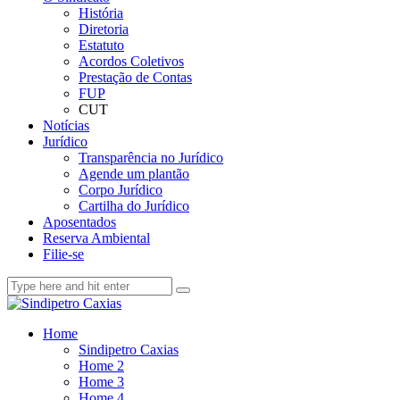
História
Diretoria
Estatuto
Acordos Coletivos
Prestação de Contas
FUP
CUT
Notícias
Jurídico
Transparência no Jurídico
Agende um plantão
Corpo Jurídico
Cartilha do Jurídico
Aposentados
Reserva Ambiental
Filie-se
Home
Sindipetro Caxias
Home 2
Home 3
Home 4