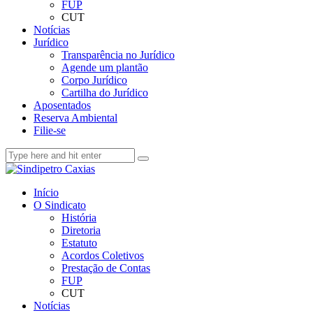
FUP
CUT
Notícias
Jurídico
Transparência no Jurídico
Agende um plantão
Corpo Jurídico
Cartilha do Jurídico
Aposentados
Reserva Ambiental
Filie-se
Início
O Sindicato
História
Diretoria
Estatuto
Acordos Coletivos
Prestação de Contas
FUP
CUT
Notícias