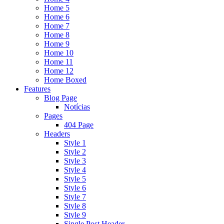
Home 5
Home 6
Home 7
Home 8
Home 9
Home 10
Home 11
Home 12
Home Boxed
Features
Blog Page
Notícias
Pages
404 Page
Headers
Style 1
Style 2
Style 3
Style 4
Style 5
Style 6
Style 7
Style 8
Style 9
Single Post Header