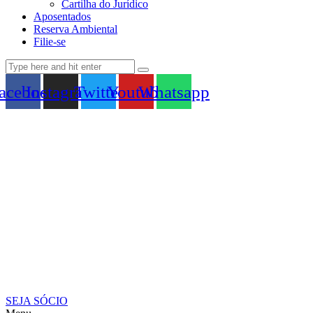
Cartilha do Jurídico
Aposentados
Reserva Ambiental
Filie-se
acebook
Instagram
Twitter
Youtube
Whatsapp
SEJA SÓCIO