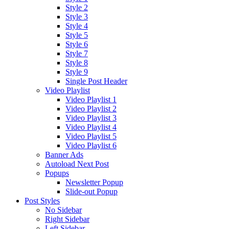
Style 2
Style 3
Style 4
Style 5
Style 6
Style 7
Style 8
Style 9
Single Post Header
Video Playlist
Video Playlist 1
Video Playlist 2
Video Playlist 3
Video Playlist 4
Video Playlist 5
Video Playlist 6
Banner Ads
Autoload Next Post
Popups
Newsletter Popup
Slide-out Popup
Post Styles
No Sidebar
Right Sidebar
Left Sidebar