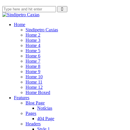
Home
Sindipetro Caxias
Home 2
Home 3
Home 4
Home 5
Home 6
Home 7
Home 8
Home 9
Home 10
Home 11
Home 12
Home Boxed
Features
Blog Page
Notícias
Pages
404 Page
Headers
Style 1