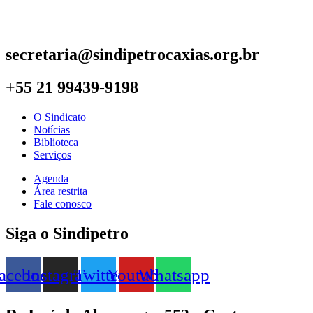
secretaria@sindipetrocaxias.org.br
+55 21 99439-9198
O Sindicato
Notícias
Biblioteca
Serviços
Agenda
Área restrita
Fale conosco
Siga o Sindipetro
acebook
Instagram
Twitter
Youtube
Whatsapp