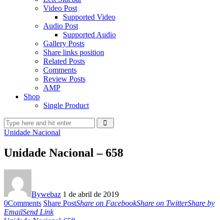
Video Post
Supported Video
Audio Post
Supported Audio
Gallery Posts
Share links position
Related Posts
Comments
Review Posts
AMP
Shop
Single Product
Unidade Nacional
Unidade Nacional – 658
By
webaz
1 de abril de 2019
0
Comments
Share Post
Share on Facebook
Share on Twitter
Share by
Email
Send Link