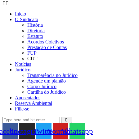
Início
O Sindicato
História
Diretoria
Estatuto
Acordos Coletivos
Prestação de Contas
FUP
CUT
Notícias
Jurídico
Transparência no Jurídico
Agende um plantão
Corpo Jurídico
Cartilha do Jurídico
Aposentados
Reserva Ambiental
Filie-se
acebook
Instagram
Twitter
Youtube
Whatsapp