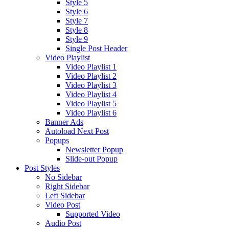
Style 5
Style 6
Style 7
Style 8
Style 9
Single Post Header
Video Playlist
Video Playlist 1
Video Playlist 2
Video Playlist 3
Video Playlist 4
Video Playlist 5
Video Playlist 6
Banner Ads
Autoload Next Post
Popups
Newsletter Popup
Slide-out Popup
Post Styles
No Sidebar
Right Sidebar
Left Sidebar
Video Post
Supported Video
Audio Post