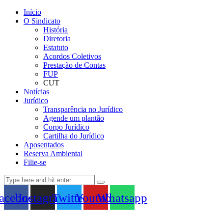
Início
O Sindicato
História
Diretoria
Estatuto
Acordos Coletivos
Prestação de Contas
FUP
CUT
Notícias
Jurídico
Transparência no Jurídico
Agende um plantão
Corpo Jurídico
Cartilha do Jurídico
Aposentados
Reserva Ambiental
Filie-se
acebook
Instagram
Twitter
Youtube
Whatsapp