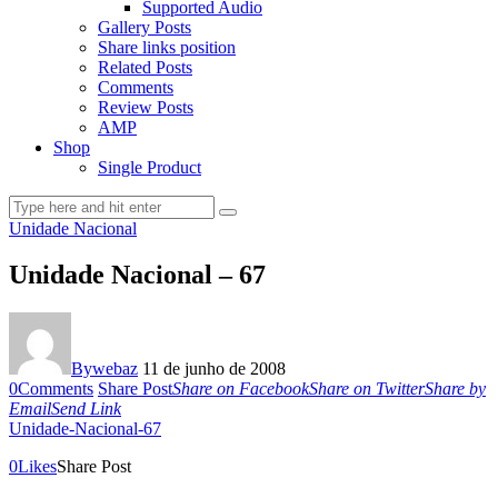
Supported Audio
Gallery Posts
Share links position
Related Posts
Comments
Review Posts
AMP
Shop
Single Product
Unidade Nacional
Unidade Nacional – 67
By
webaz
11 de junho de 2008
0
Comments
Share Post
Share on Facebook
Share on Twitter
Share by
Email
Send Link
Unidade-Nacional-67
0
Likes
Share Post