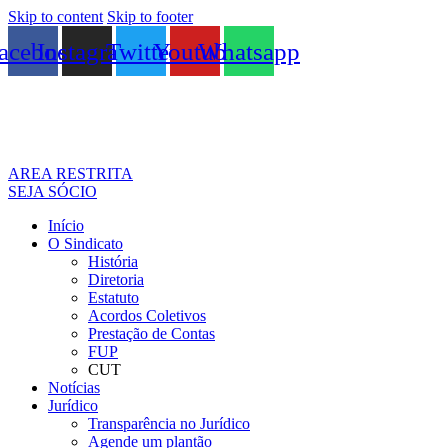
Skip to content
Skip to footer
acebook
Instagram
Twitter
Youtube
Whatsapp
AREA RESTRITA
SEJA SÓCIO
Início
O Sindicato
História
Diretoria
Estatuto
Acordos Coletivos
Prestação de Contas
FUP
CUT
Notícias
Jurídico
Transparência no Jurídico
Agende um plantão