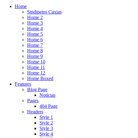
Home
Sindipetro Caxias
Home 2
Home 3
Home 4
Home 5
Home 6
Home 7
Home 8
Home 9
Home 10
Home 11
Home 12
Home Boxed
Features
Blog Page
Notícias
Pages
404 Page
Headers
Style 1
Style 2
Style 3
Style 4