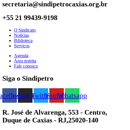
secretaria@sindipetrocaxias.org.br
+55 21 99439-9198
O Sindicato
Notícias
Biblioteca
Serviços
Agenda
Área restrita
Fale conosco
Siga o Sindipetro
acebook
Instagram
Twitter
Youtube
Whatsapp
R. José de Alvarenga, 553 - Centro,
Duque de Caxias - RJ,25020-140