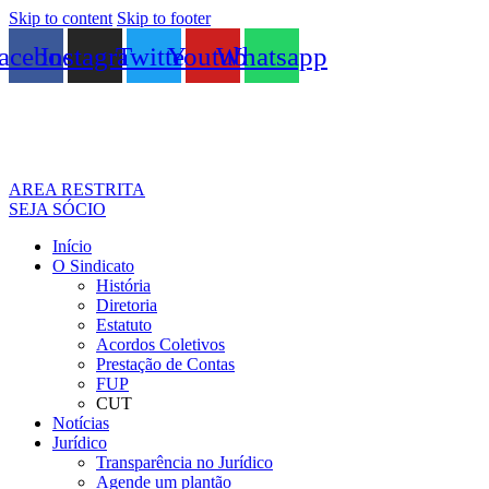
Skip to content
Skip to footer
acebook
Instagram
Twitter
Youtube
Whatsapp
AREA RESTRITA
SEJA SÓCIO
Início
O Sindicato
História
Diretoria
Estatuto
Acordos Coletivos
Prestação de Contas
FUP
CUT
Notícias
Jurídico
Transparência no Jurídico
Agende um plantão