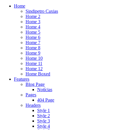
Home
Sindipetro Caxias
Home 2
Home 3
Home 4
Home 5
Home 6
Home 7
Home 8
Home 9
Home 10
Home 11
Home 12
Home Boxed
Features
Blog Page
Notícias
Pages
404 Page
Headers
Style 1
Style 2
Style 3
Style 4