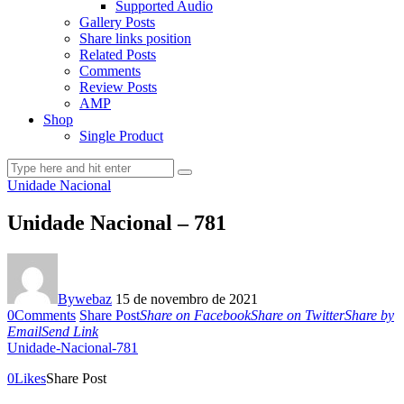
Supported Audio
Gallery Posts
Share links position
Related Posts
Comments
Review Posts
AMP
Shop
Single Product
Unidade Nacional
Unidade Nacional – 781
By
webaz
15 de novembro de 2021
0
Comments
Share Post
Share on Facebook
Share on Twitter
Share by
Email
Send Link
Unidade-Nacional-781
0
Likes
Share Post