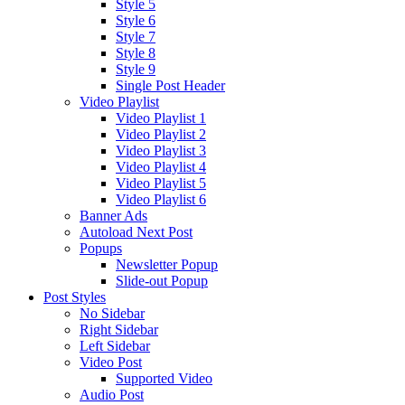
Style 5
Style 6
Style 7
Style 8
Style 9
Single Post Header
Video Playlist
Video Playlist 1
Video Playlist 2
Video Playlist 3
Video Playlist 4
Video Playlist 5
Video Playlist 6
Banner Ads
Autoload Next Post
Popups
Newsletter Popup
Slide-out Popup
Post Styles
No Sidebar
Right Sidebar
Left Sidebar
Video Post
Supported Video
Audio Post