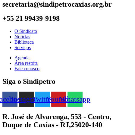
secretaria@sindipetrocaxias.org.br
+55 21 99439-9198
O Sindicato
Notícias
Biblioteca
Serviços
Agenda
Área restrita
Fale conosco
Siga o Sindipetro
acebook
Instagram
Twitter
Youtube
Whatsapp
R. José de Alvarenga, 553 - Centro,
Duque de Caxias - RJ,25020-140