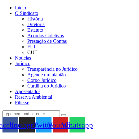
Início
O Sindicato
História
Diretoria
Estatuto
Acordos Coletivos
Prestação de Contas
FUP
CUT
Notícias
Jurídico
Transparência no Jurídico
Agende um plantão
Corpo Jurídico
Cartilha do Jurídico
Aposentados
Reserva Ambiental
Filie-se
acebook
Instagram
Twitter
Youtube
Whatsapp