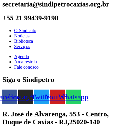
secretaria@sindipetrocaxias.org.br
+55 21 99439-9198
O Sindicato
Notícias
Biblioteca
Serviços
Agenda
Área restrita
Fale conosco
Siga o Sindipetro
acebook
Instagram
Twitter
Youtube
Whatsapp
R. José de Alvarenga, 553 - Centro,
Duque de Caxias - RJ,25020-140