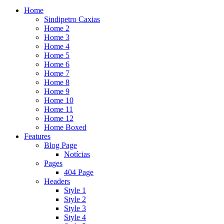
Home
Sindipetro Caxias
Home 2
Home 3
Home 4
Home 5
Home 6
Home 7
Home 8
Home 9
Home 10
Home 11
Home 12
Home Boxed
Features
Blog Page
Notícias
Pages
404 Page
Headers
Style 1
Style 2
Style 3
Style 4