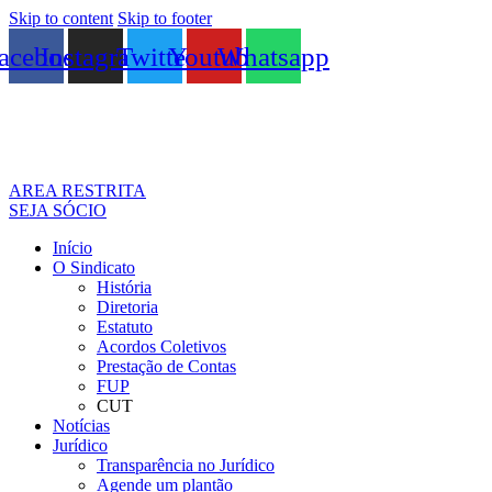
Skip to content
Skip to footer
acebook
Instagram
Twitter
Youtube
Whatsapp
AREA RESTRITA
SEJA SÓCIO
Início
O Sindicato
História
Diretoria
Estatuto
Acordos Coletivos
Prestação de Contas
FUP
CUT
Notícias
Jurídico
Transparência no Jurídico
Agende um plantão