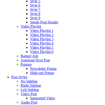
Style 5
Style 6
Style 7
Style 8
Style 9
Single Post Header
Video Playlist
Video Playlist 1
Video Playlist 2
Video Playlist 3
Video Playlist 4
Video Playlist 5
Video Playlist 6
Banner Ads
Autoload Next Post
Popups
Newsletter Popup
Slide-out Popup
Post Styles
No Sidebar
Right Sidebar
Left Sidebar
Video Post
Supported Video
Audio Post