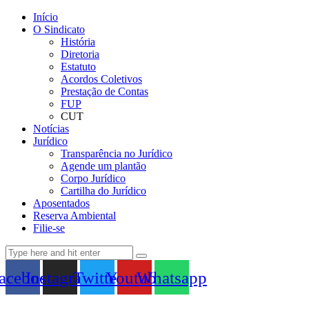
Início
O Sindicato
História
Diretoria
Estatuto
Acordos Coletivos
Prestação de Contas
FUP
CUT
Notícias
Jurídico
Transparência no Jurídico
Agende um plantão
Corpo Jurídico
Cartilha do Jurídico
Aposentados
Reserva Ambiental
Filie-se
acebook
Instagram
Twitter
Youtube
Whatsapp