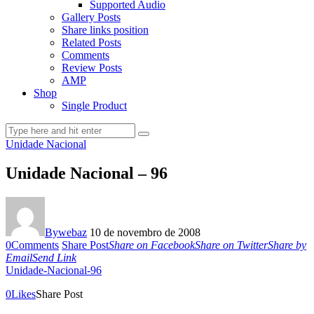
Supported Audio
Gallery Posts
Share links position
Related Posts
Comments
Review Posts
AMP
Shop
Single Product
Unidade Nacional
Unidade Nacional – 96
By
webaz
10 de novembro de 2008
0
Comments
Share Post
Share on Facebook
Share on Twitter
Share by
Email
Send Link
Unidade-Nacional-96
0
Likes
Share Post