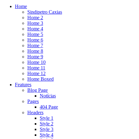
Home
Sindipetro Caxias
Home 2
Home 3
Home 4
Home 5
Home 6
Home 7
Home 8
Home 9
Home 10
Home 11
Home 12
Home Boxed
Features
Blog Page
Notícias
Pages
404 Page
Headers
Style 1
Style 2
Style 3
Style 4