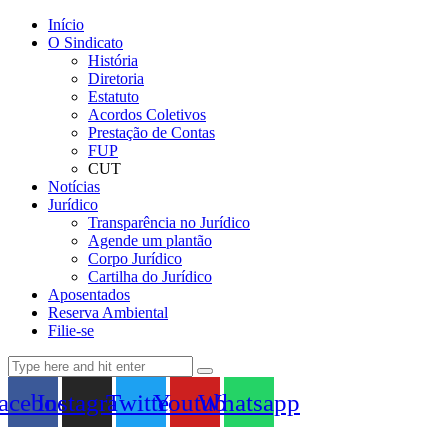
Início
O Sindicato
História
Diretoria
Estatuto
Acordos Coletivos
Prestação de Contas
FUP
CUT
Notícias
Jurídico
Transparência no Jurídico
Agende um plantão
Corpo Jurídico
Cartilha do Jurídico
Aposentados
Reserva Ambiental
Filie-se
acebook
Instagram
Twitter
Youtube
Whatsapp