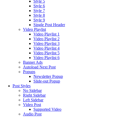
Style 5
Style 6
Style 7
Style 8
Style 9
Single Post Header
Video Playlist
Video Playlist 1
Video Playlist 2
Video Playlist 3
Video Playlist 4
Video Playlist 5
Video Playlist 6
Banner Ads
Autoload Next Post
Popups
Newsletter Popup
Slide-out Popup
Post Styles
No Sidebar
Right Sidebar
Left Sidebar
Video Post
Supported Video
Audio Post