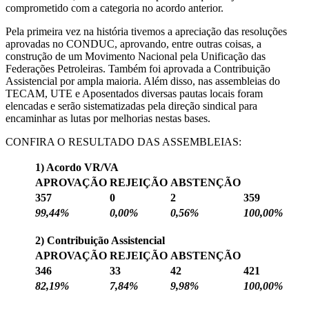
comprometido com a categoria no acordo anterior.
Pela primeira vez na história tivemos a apreciação das resoluções
aprovadas no CONDUC, aprovando, entre outras coisas, a
construção de um Movimento Nacional pela Unificação das
Federações Petroleiras. Também foi aprovada a Contribuição
Assistencial por ampla maioria. Além disso, nas assembleias do
TECAM, UTE e Aposentados diversas pautas locais foram
elencadas e serão sistematizadas pela direção sindical para
encaminhar as lutas por melhorias nestas bases.
CONFIRA O RESULTADO DAS ASSEMBLEIAS:
1) Acordo VR/VA
APROVAÇÃO
REJEIÇÃO
ABSTENÇÃO
357
0
2
359
99,44%
0,00%
0,56%
100,00%
2) Contribuição Assistencial
APROVAÇÃO
REJEIÇÃO
ABSTENÇÃO
346
33
42
421
82,19%
7,84%
9,98%
100,00%