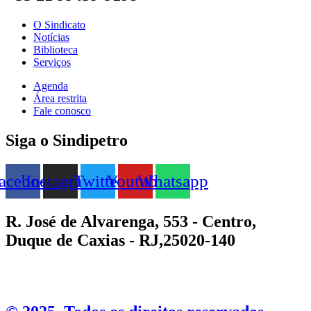
O Sindicato
Notícias
Biblioteca
Serviços
Agenda
Área restrita
Fale conosco
Siga o Sindipetro
acebook
Instagram
Twitter
Youtube
Whatsapp
R. José de Alvarenga, 553 - Centro,
Duque de Caxias - RJ,25020-140