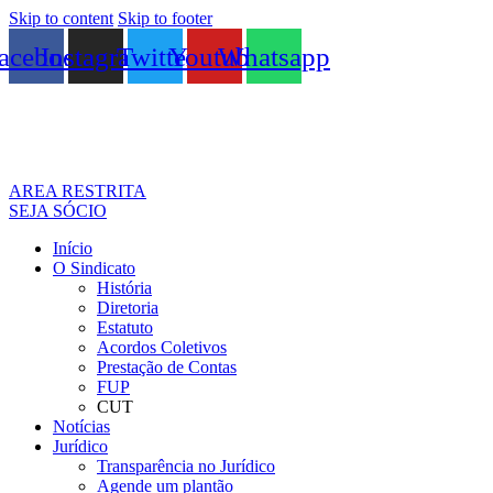
Skip to content
Skip to footer
acebook
Instagram
Twitter
Youtube
Whatsapp
AREA RESTRITA
SEJA SÓCIO
Início
O Sindicato
História
Diretoria
Estatuto
Acordos Coletivos
Prestação de Contas
FUP
CUT
Notícias
Jurídico
Transparência no Jurídico
Agende um plantão