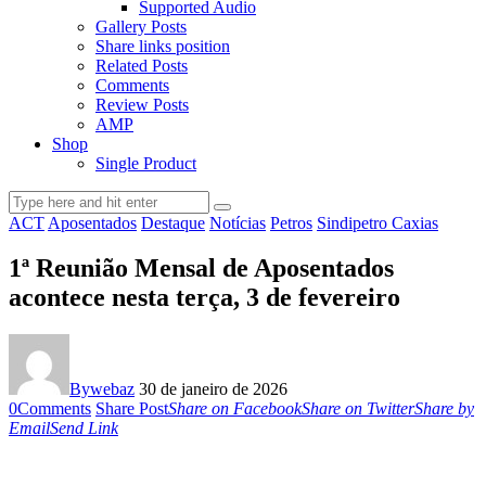
Supported Audio
Gallery Posts
Share links position
Related Posts
Comments
Review Posts
AMP
Shop
Single Product
ACT
Aposentados
Destaque
Notícias
Petros
Sindipetro Caxias
1ª Reunião Mensal de Aposentados
acontece nesta terça, 3 de fevereiro
By
webaz
30 de janeiro de 2026
0
Comments
Share Post
Share on Facebook
Share on Twitter
Share by
Email
Send Link