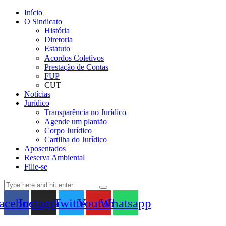
Início
O Sindicato
História
Diretoria
Estatuto
Acordos Coletivos
Prestação de Contas
FUP
CUT
Notícias
Jurídico
Transparência no Jurídico
Agende um plantão
Corpo Jurídico
Cartilha do Jurídico
Aposentados
Reserva Ambiental
Filie-se
acebook
Instagram
Twitter
Youtube
Whatsapp