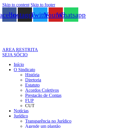
Skip to content
Skip to footer
acebook
Instagram
Twitter
Youtube
Whatsapp
AREA RESTRITA
SEJA SÓCIO
Início
O Sindicato
História
Diretoria
Estatuto
Acordos Coletivos
Prestação de Contas
FUP
CUT
Notícias
Jurídico
Transparência no Jurídico
Agende um plantão