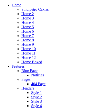
Home
Sindipetro Caxias
Home 2
Home 3
Home 4
Home 5
Home 6
Home 7
Home 8
Home 9
Home 10
Home 11
Home 12
Home Boxed
Features
Blog Page
Notícias
Pages
404 Page
Headers
Style 1
Style 2
Style 3
Style 4