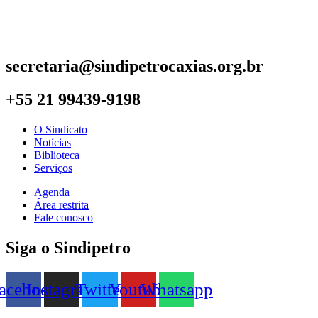
secretaria@sindipetrocaxias.org.br
+55 21 99439-9198
O Sindicato
Notícias
Biblioteca
Serviços
Agenda
Área restrita
Fale conosco
Siga o Sindipetro
acebook
Instagram
Twitter
Youtube
Whatsapp