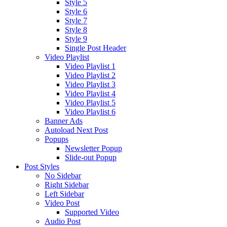
Style 5
Style 6
Style 7
Style 8
Style 9
Single Post Header
Video Playlist
Video Playlist 1
Video Playlist 2
Video Playlist 3
Video Playlist 4
Video Playlist 5
Video Playlist 6
Banner Ads
Autoload Next Post
Popups
Newsletter Popup
Slide-out Popup
Post Styles
No Sidebar
Right Sidebar
Left Sidebar
Video Post
Supported Video
Audio Post