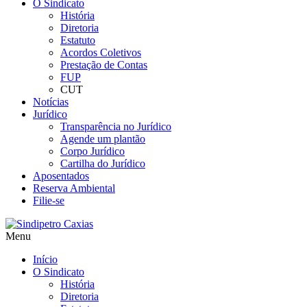
O Sindicato
História
Diretoria
Estatuto
Acordos Coletivos
Prestação de Contas
FUP
CUT
Notícias
Jurídico
Transparência no Jurídico
Agende um plantão
Corpo Jurídico
Cartilha do Jurídico
Aposentados
Reserva Ambiental
Filie-se
Menu
Início
O Sindicato
História
Diretoria