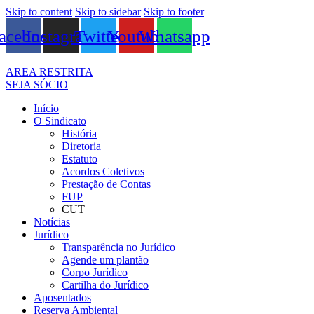
Skip to content
Skip to sidebar
Skip to footer
acebook
Instagram
Twitter
Youtube
Whatsapp
AREA RESTRITA
SEJA SÓCIO
Início
O Sindicato
História
Diretoria
Estatuto
Acordos Coletivos
Prestação de Contas
FUP
CUT
Notícias
Jurídico
Transparência no Jurídico
Agende um plantão
Corpo Jurídico
Cartilha do Jurídico
Aposentados
Reserva Ambiental