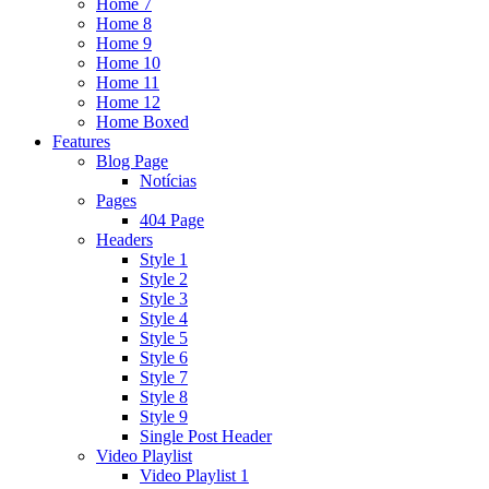
Home 7
Home 8
Home 9
Home 10
Home 11
Home 12
Home Boxed
Features
Blog Page
Notícias
Pages
404 Page
Headers
Style 1
Style 2
Style 3
Style 4
Style 5
Style 6
Style 7
Style 8
Style 9
Single Post Header
Video Playlist
Video Playlist 1