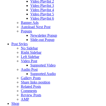
Video Playlist 2
Video Playlist 3
Video Playlist 4
Video Playlist 5
Video Playlist 6
Banner Ads
Autoload Next Post
Popups
Newsletter Popup
Slide-out Popup
Post Styles
No Sidebar
Right Sidebar
Left Sidebar
Video Post
Supported Video
Audio Post
Supported Audio
Gallery Posts
Share links position
Related Posts
Comments
Review Posts
AMP
Shop