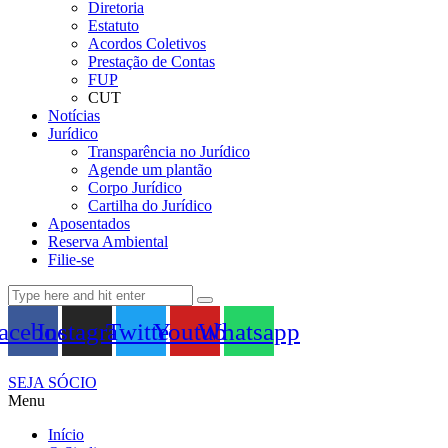
Diretoria
Estatuto
Acordos Coletivos
Prestação de Contas
FUP
CUT
Notícias
Jurídico
Transparência no Jurídico
Agende um plantão
Corpo Jurídico
Cartilha do Jurídico
Aposentados
Reserva Ambiental
Filie-se
acebook
Instagram
Twitter
Youtube
Whatsapp
SEJA SÓCIO
Menu
Início