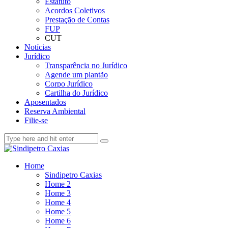
Estatuto
Acordos Coletivos
Prestação de Contas
FUP
CUT
Notícias
Jurídico
Transparência no Jurídico
Agende um plantão
Corpo Jurídico
Cartilha do Jurídico
Aposentados
Reserva Ambiental
Filie-se
Home
Sindipetro Caxias
Home 2
Home 3
Home 4
Home 5
Home 6