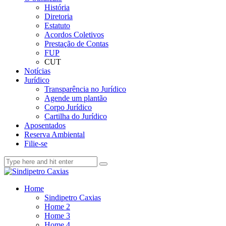
História
Diretoria
Estatuto
Acordos Coletivos
Prestação de Contas
FUP
CUT
Notícias
Jurídico
Transparência no Jurídico
Agende um plantão
Corpo Jurídico
Cartilha do Jurídico
Aposentados
Reserva Ambiental
Filie-se
Home
Sindipetro Caxias
Home 2
Home 3
Home 4