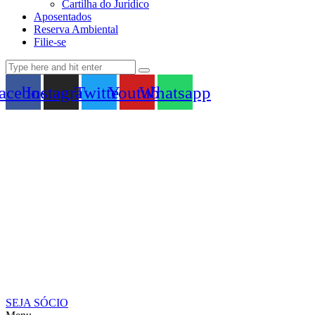
Cartilha do Jurídico
Aposentados
Reserva Ambiental
Filie-se
acebook
Instagram
Twitter
Youtube
Whatsapp
SEJA SÓCIO