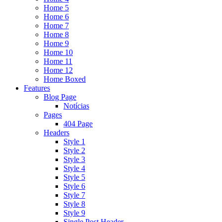
Home 5
Home 6
Home 7
Home 8
Home 9
Home 10
Home 11
Home 12
Home Boxed
Features
Blog Page
Notícias
Pages
404 Page
Headers
Style 1
Style 2
Style 3
Style 4
Style 5
Style 6
Style 7
Style 8
Style 9
Single Post Header