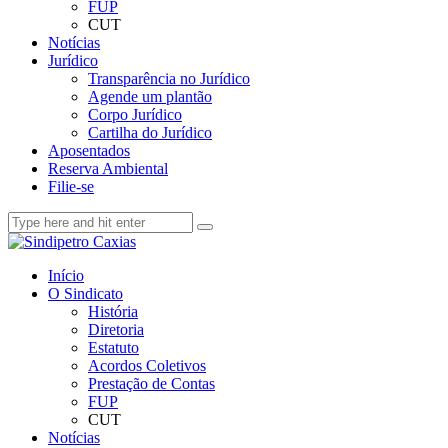
FUP
CUT
Notícias
Jurídico
Transparência no Jurídico
Agende um plantão
Corpo Jurídico
Cartilha do Jurídico
Aposentados
Reserva Ambiental
Filie-se
Início
O Sindicato
História
Diretoria
Estatuto
Acordos Coletivos
Prestação de Contas
FUP
CUT
Notícias