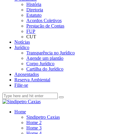
História
Diretoria
Estatuto
Acordos Coletivos
Prestação de Contas
FUP
CUT
Notícias
Jurídico
Transparência no Jurídico
Agende um plantão
Corpo Jurídico
Cartilha do Jurídico
Aposentados
Reserva Ambiental
Filie-se
Home
Sindipetro Caxias
Home 2
Home 3
Home 4