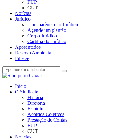
FUP
CUT
Notícias
Jurídico
Transparência no Jurídico
Agende um plantão
Corpo Jurídico
Cartilha do Jurídico
Aposentados
Reserva Ambiental
Filie-se
Início
O Sindicato
História
Diretoria
Estatuto
Acordos Coletivos
Prestação de Contas
FUP
CUT
Notícias