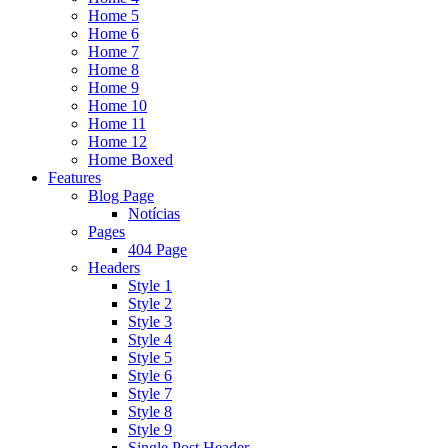
Home 5
Home 6
Home 7
Home 8
Home 9
Home 10
Home 11
Home 12
Home Boxed
Features
Blog Page
Notícias
Pages
404 Page
Headers
Style 1
Style 2
Style 3
Style 4
Style 5
Style 6
Style 7
Style 8
Style 9
Single Post Header