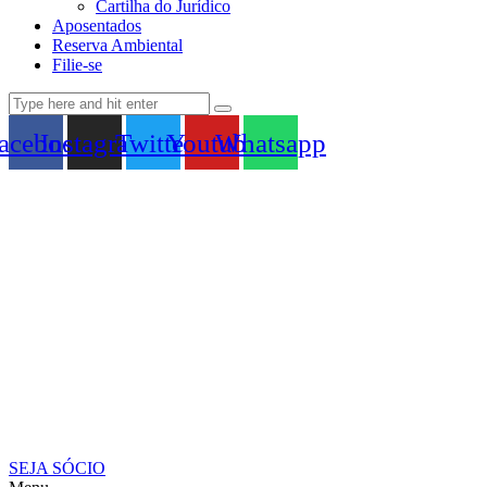
Cartilha do Jurídico
Aposentados
Reserva Ambiental
Filie-se
acebook
Instagram
Twitter
Youtube
Whatsapp
SEJA SÓCIO