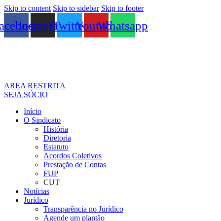
Skip to content
Skip to sidebar
Skip to footer
acebook
Instagram
Twitter
Youtube
Whatsapp
AREA RESTRITA
SEJA SÓCIO
Início
O Sindicato
História
Diretoria
Estatuto
Acordos Coletivos
Prestação de Contas
FUP
CUT
Notícias
Jurídico
Transparência no Jurídico
Agende um plantão