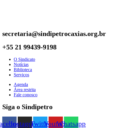
secretaria@sindipetrocaxias.org.br
+55 21 99439-9198
O Sindicato
Notícias
Biblioteca
Serviços
Agenda
Área restrita
Fale conosco
Siga o Sindipetro
acebook
Instagram
Twitter
Youtube
Whatsapp