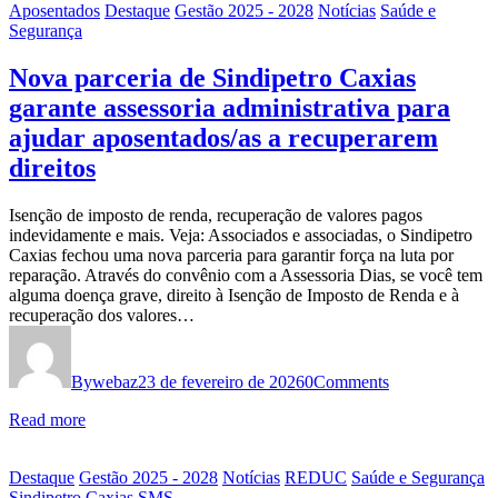
Aposentados
Destaque
Gestão 2025 - 2028
Notícias
Saúde e
Segurança
Nova parceria de Sindipetro Caxias
garante assessoria administrativa para
ajudar aposentados/as a recuperarem
direitos
Isenção de imposto de renda, recuperação de valores pagos
indevidamente e mais. Veja: Associados e associadas, o Sindipetro
Caxias fechou uma nova parceria para garantir força na luta por
reparação. Através do convênio com a Assessoria Dias, se você tem
alguma doença grave, direito à Isenção de Imposto de Renda e à
recuperação dos valores…
By
webaz
23 de fevereiro de 2026
0
Comments
Read more
Destaque
Gestão 2025 - 2028
Notícias
REDUC
Saúde e Segurança
Sindipetro Caxias
SMS