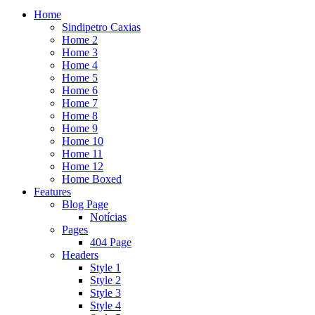
Home
Sindipetro Caxias
Home 2
Home 3
Home 4
Home 5
Home 6
Home 7
Home 8
Home 9
Home 10
Home 11
Home 12
Home Boxed
Features
Blog Page
Notícias
Pages
404 Page
Headers
Style 1
Style 2
Style 3
Style 4