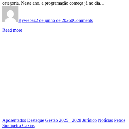
categoria. Neste ano, a programação começa já no dia…
By
webaz
2 de junho de 2026
0
Comments
Read more
Aposentados
Destaque
Gestão 2025 - 2028
Jurídico
Notícias
Petros
Sindipetro Caxias