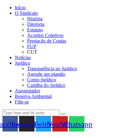
Início
O Sindicato
História
Diretoria
Estatuto
Acordos Coletivos
Prestação de Contas
FUP
CUT
Notícias
Jurídico
Transparência no Jurídico
Agende um plantão
Corpo Jurídico
Cartilha do Jurídico
Aposentados
Reserva Ambiental
Filie-se
acebook
Instagram
Twitter
Youtube
Whatsapp