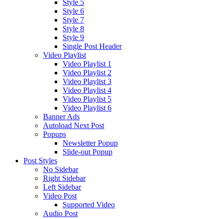
Style 5
Style 6
Style 7
Style 8
Style 9
Single Post Header
Video Playlist
Video Playlist 1
Video Playlist 2
Video Playlist 3
Video Playlist 4
Video Playlist 5
Video Playlist 6
Banner Ads
Autoload Next Post
Popups
Newsletter Popup
Slide-out Popup
Post Styles
No Sidebar
Right Sidebar
Left Sidebar
Video Post
Supported Video
Audio Post