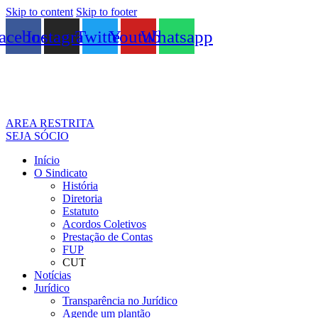
Skip to content
Skip to footer
acebook
Instagram
Twitter
Youtube
Whatsapp
AREA RESTRITA
SEJA SÓCIO
Início
O Sindicato
História
Diretoria
Estatuto
Acordos Coletivos
Prestação de Contas
FUP
CUT
Notícias
Jurídico
Transparência no Jurídico
Agende um plantão