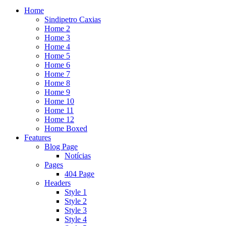
Home
Sindipetro Caxias
Home 2
Home 3
Home 4
Home 5
Home 6
Home 7
Home 8
Home 9
Home 10
Home 11
Home 12
Home Boxed
Features
Blog Page
Notícias
Pages
404 Page
Headers
Style 1
Style 2
Style 3
Style 4