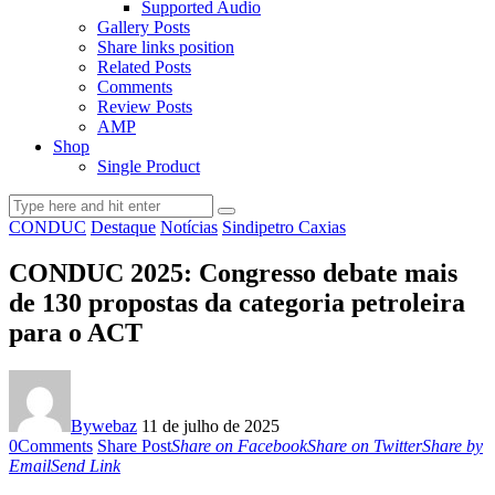
Supported Audio
Gallery Posts
Share links position
Related Posts
Comments
Review Posts
AMP
Shop
Single Product
CONDUC
Destaque
Notícias
Sindipetro Caxias
CONDUC 2025: Congresso debate mais
de 130 propostas da categoria petroleira
para o ACT
By
webaz
11 de julho de 2025
0
Comments
Share Post
Share on Facebook
Share on Twitter
Share by
Email
Send Link