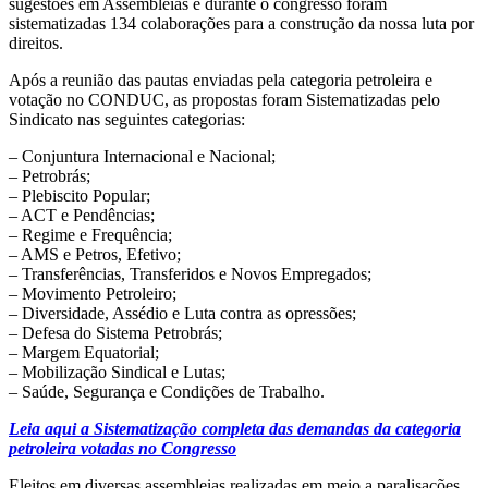
sugestões em Assembleias e durante o congresso foram
sistematizadas 134 colaborações para a construção da nossa luta por
direitos.
Após a reunião das pautas enviadas pela categoria petroleira e
votação no CONDUC, as propostas foram Sistematizadas pelo
Sindicato nas seguintes categorias:
– Conjuntura Internacional e Nacional;
– Petrobrás;
– Plebiscito Popular;
– ACT e Pendências;
– Regime e Frequência;
– AMS e Petros, Efetivo;
– Transferências, Transferidos e Novos Empregados;
– Movimento Petroleiro;
– Diversidade, Assédio e Luta contra as opressões;
– Defesa do Sistema Petrobrás;
– Margem Equatorial;
– Mobilização Sindical e Lutas;
– Saúde, Segurança e Condições de Trabalho.
Leia aqui a Sistematização completa das demandas da categoria
petroleira votadas no Congresso
Eleitos em diversas assembleias realizadas em meio a paralisações