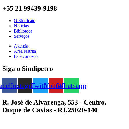
+55 21 99439-9198
O Sindicato
Notícias
Biblioteca
Serviços
Agenda
Área restrita
Fale conosco
Siga o Sindipetro
acebook
Instagram
Twitter
Youtube
Whatsapp
R. José de Alvarenga, 553 - Centro,
Duque de Caxias - RJ,25020-140