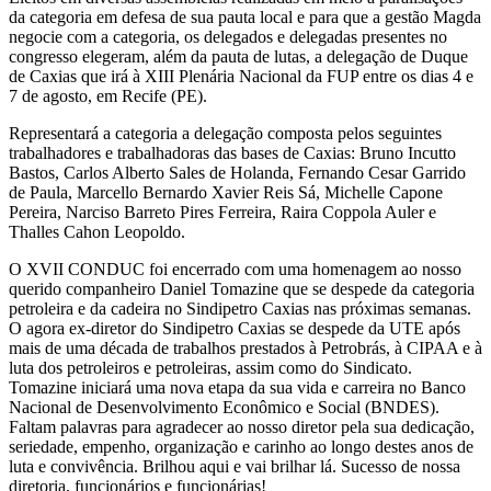
da categoria em defesa de sua pauta local e para que a gestão Magda
negocie com a categoria, os delegados e delegadas presentes no
congresso elegeram, além da pauta de lutas, a delegação de Duque
de Caxias que irá à XIII Plenária Nacional da FUP entre os dias 4 e
7 de agosto, em Recife (PE).
Representará a categoria a delegação composta pelos seguintes
trabalhadores e trabalhadoras das bases de Caxias: Bruno Incutto
Bastos, Carlos Alberto Sales de Holanda, Fernando Cesar Garrido
de Paula, Marcello Bernardo Xavier Reis Sá, Michelle Capone
Pereira, Narciso Barreto Pires Ferreira, Raira Coppola Auler e
Thalles Cahon Leopoldo.
O XVII CONDUC foi encerrado com uma homenagem ao nosso
querido companheiro Daniel Tomazine que se despede da categoria
petroleira e da cadeira no Sindipetro Caxias nas próximas semanas.
O agora ex-diretor do Sindipetro Caxias se despede da UTE após
mais de uma década de trabalhos prestados à Petrobrás, à CIPAA e à
luta dos petroleiros e petroleiras, assim como do Sindicato.
Tomazine iniciará uma nova etapa da sua vida e carreira no Banco
Nacional de Desenvolvimento Econômico e Social (BNDES).
Faltam palavras para agradecer ao nosso diretor pela sua dedicação,
seriedade, empenho, organização e carinho ao longo destes anos de
luta e convivência. Brilhou aqui e vai brilhar lá. Sucesso de nossa
diretoria, funcionários e funcionárias!