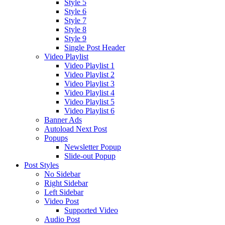
Style 5
Style 6
Style 7
Style 8
Style 9
Single Post Header
Video Playlist
Video Playlist 1
Video Playlist 2
Video Playlist 3
Video Playlist 4
Video Playlist 5
Video Playlist 6
Banner Ads
Autoload Next Post
Popups
Newsletter Popup
Slide-out Popup
Post Styles
No Sidebar
Right Sidebar
Left Sidebar
Video Post
Supported Video
Audio Post