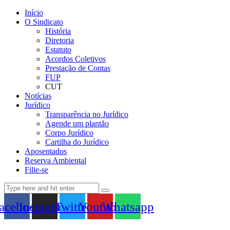
Início
O Sindicato
História
Diretoria
Estatuto
Acordos Coletivos
Prestação de Contas
FUP
CUT
Notícias
Jurídico
Transparência no Jurídico
Agende um plantão
Corpo Jurídico
Cartilha do Jurídico
Aposentados
Reserva Ambiental
Filie-se
acebook
Instagram
Twitter
Youtube
Whatsapp