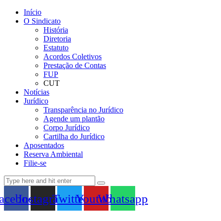
Início
O Sindicato
História
Diretoria
Estatuto
Acordos Coletivos
Prestação de Contas
FUP
CUT
Notícias
Jurídico
Transparência no Jurídico
Agende um plantão
Corpo Jurídico
Cartilha do Jurídico
Aposentados
Reserva Ambiental
Filie-se
acebook
Instagram
Twitter
Youtube
Whatsapp