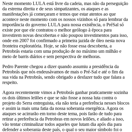
Neste momento LULA está livre da cadeia, mas não da perseguição
da estrema direita e de seus simpatizantes, os ataques e as
manifestações já começaram e temos que estar atentos ao que
acontece neste momento com os nossos vizinhos só para lembrar da
importância do governo LULA para nossa existência, o PréSal só
existe por que ele contratou o melhor geólogo à época para
investirem novas descobertas e não poupou investimentos para isso,
onde em 2007 foi confirmado a primeira jazida de óleo nesta nova
fronteira exploratória. Hoje, se não fosse essa descoberta, a
Petrobrás estaria com uma produção de no máximo um milhão e
meio de barris diários e sem perspectiva de melhoras.
Pedro Parente chegou a dizer quando assumiu a presidência da
Petrobrás que nós endeusávamos de mais o Pré-Sal e até o fim da
sua vida na Petrobrás, sendo obrigado a desfazer tudo que falara a
respeito.
Agora recentemente vimos a Petrobrás ganhar praticamente sozinha
os dois últimos leilões e que se não fosse a nossa luta contra o
projeto do Serra entreguista, ela não teria a preferência nesses blocos
e assim ia mais uma fatia da nossa soberania energética. Agora os
ataques se acirrarão em torno deste tema, pois farão de tudo para
retirar a preferência da Petrobras em novos leilões, e aliado a isso,
vão tentar criminalizar todos aqueles que lutam dia após dia para
defender a soberania deste país, o qual o seu maior símbolo foi o