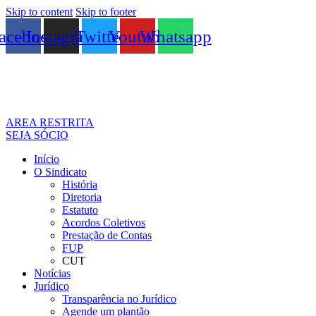
Skip to content
Skip to footer
acebook
Instagram
Twitter
Youtube
Whatsapp
AREA RESTRITA
SEJA SÓCIO
Início
O Sindicato
História
Diretoria
Estatuto
Acordos Coletivos
Prestação de Contas
FUP
CUT
Notícias
Jurídico
Transparência no Jurídico
Agende um plantão