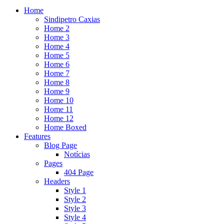
Home
Sindipetro Caxias
Home 2
Home 3
Home 4
Home 5
Home 6
Home 7
Home 8
Home 9
Home 10
Home 11
Home 12
Home Boxed
Features
Blog Page
Notícias
Pages
404 Page
Headers
Style 1
Style 2
Style 3
Style 4