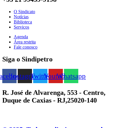
O Sindicato
Notícias
Biblioteca
Serviços
Agenda
Área restrita
Fale conosco
Siga o Sindipetro
acebook
Instagram
Twitter
Youtube
Whatsapp
R. José de Alvarenga, 553 - Centro,
Duque de Caxias - RJ,25020-140