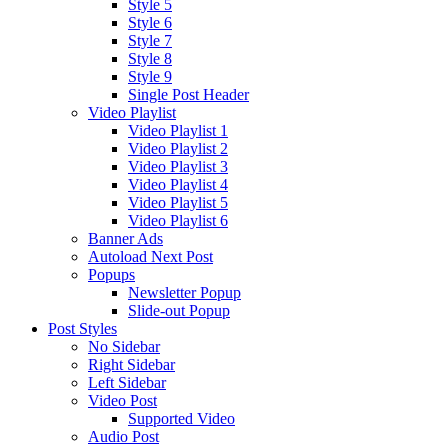
Style 5
Style 6
Style 7
Style 8
Style 9
Single Post Header
Video Playlist
Video Playlist 1
Video Playlist 2
Video Playlist 3
Video Playlist 4
Video Playlist 5
Video Playlist 6
Banner Ads
Autoload Next Post
Popups
Newsletter Popup
Slide-out Popup
Post Styles
No Sidebar
Right Sidebar
Left Sidebar
Video Post
Supported Video
Audio Post