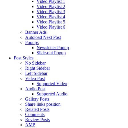
Video Playlist 1
Video Playlist 2
Video Playlist 3
Video Playlist 4
Video Playlist 5
Video Playlist 6
Banner Ads
Autoload Next Post
Popups
Newsletter Popup
Slide-out Popup
Post Styles
No Sidebar
Right Sidebar
Left Sidebar
Video Post
Supported Video
Audio Post
Supported Audio
Gallery Posts
Share links position
Related Posts
Comments
Review Posts
AMP