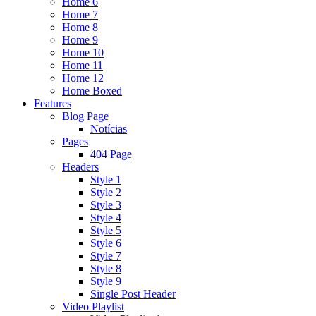
Home 6
Home 7
Home 8
Home 9
Home 10
Home 11
Home 12
Home Boxed
Features
Blog Page
Notícias
Pages
404 Page
Headers
Style 1
Style 2
Style 3
Style 4
Style 5
Style 6
Style 7
Style 8
Style 9
Single Post Header
Video Playlist