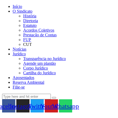
Início
O Sindicato
História
Diretoria
Estatuto
Acordos Coletivos
Prestação de Contas
FUP
CUT
Notícias
Jurídico
Transparência no Jurídico
Agende um plantão
Corpo Jurídico
Cartilha do Jurídico
Aposentados
Reserva Ambiental
Filie-se
acebook
Instagram
Twitter
Youtube
Whatsapp