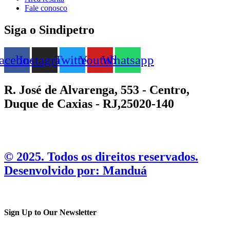
Fale conosco
Siga o Sindipetro
acebook
Instagram
Twitter
Youtube
Whatsapp
R. José de Alvarenga, 553 - Centro,
Duque de Caxias - RJ,25020-140
©️ 2025. Todos os direitos reservados.
Desenvolvido por: Manduá
Sign Up to Our Newsletter