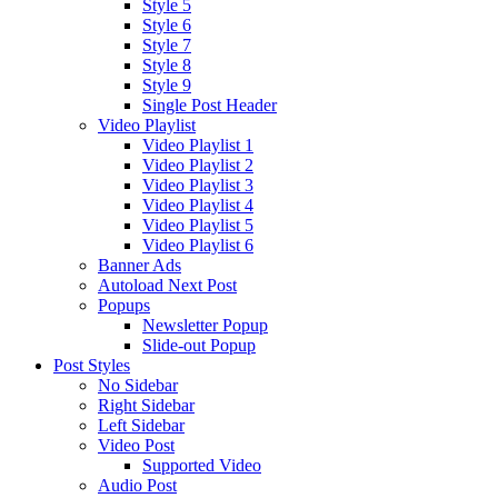
Style 5
Style 6
Style 7
Style 8
Style 9
Single Post Header
Video Playlist
Video Playlist 1
Video Playlist 2
Video Playlist 3
Video Playlist 4
Video Playlist 5
Video Playlist 6
Banner Ads
Autoload Next Post
Popups
Newsletter Popup
Slide-out Popup
Post Styles
No Sidebar
Right Sidebar
Left Sidebar
Video Post
Supported Video
Audio Post