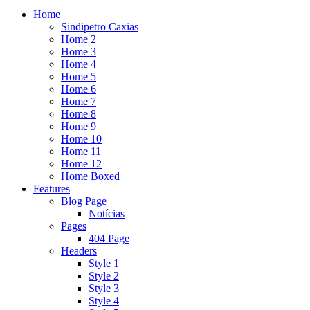
Home
Sindipetro Caxias
Home 2
Home 3
Home 4
Home 5
Home 6
Home 7
Home 8
Home 9
Home 10
Home 11
Home 12
Home Boxed
Features
Blog Page
Notícias
Pages
404 Page
Headers
Style 1
Style 2
Style 3
Style 4