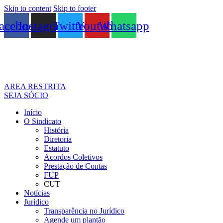
Skip to content
Skip to footer
acebook
Instagram
Twitter
Youtube
Whatsapp
AREA RESTRITA
SEJA SÓCIO
Início
O Sindicato
História
Diretoria
Estatuto
Acordos Coletivos
Prestação de Contas
FUP
CUT
Notícias
Jurídico
Transparência no Jurídico
Agende um plantão