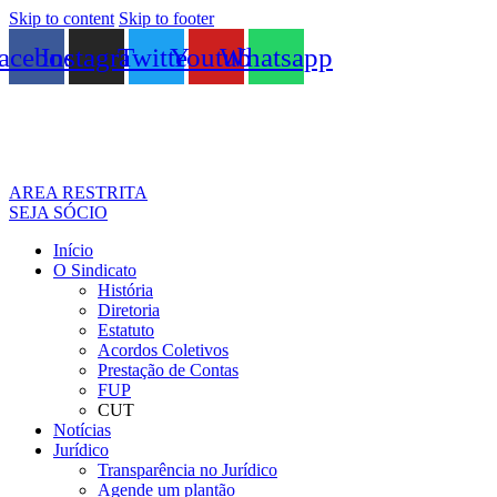
Skip to content
Skip to footer
acebook
Instagram
Twitter
Youtube
Whatsapp
AREA RESTRITA
SEJA SÓCIO
Início
O Sindicato
História
Diretoria
Estatuto
Acordos Coletivos
Prestação de Contas
FUP
CUT
Notícias
Jurídico
Transparência no Jurídico
Agende um plantão