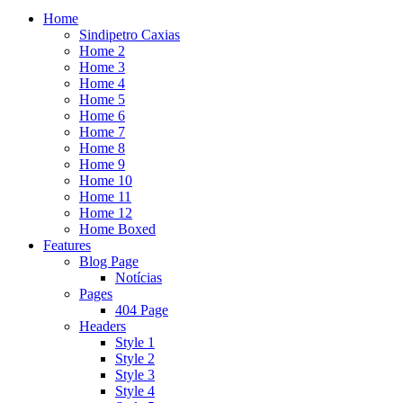
Home
Sindipetro Caxias
Home 2
Home 3
Home 4
Home 5
Home 6
Home 7
Home 8
Home 9
Home 10
Home 11
Home 12
Home Boxed
Features
Blog Page
Notícias
Pages
404 Page
Headers
Style 1
Style 2
Style 3
Style 4