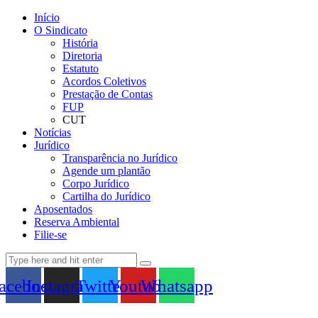
Início
O Sindicato
História
Diretoria
Estatuto
Acordos Coletivos
Prestação de Contas
FUP
CUT
Notícias
Jurídico
Transparência no Jurídico
Agende um plantão
Corpo Jurídico
Cartilha do Jurídico
Aposentados
Reserva Ambiental
Filie-se
acebook
Instagram
Twitter
Youtube
Whatsapp