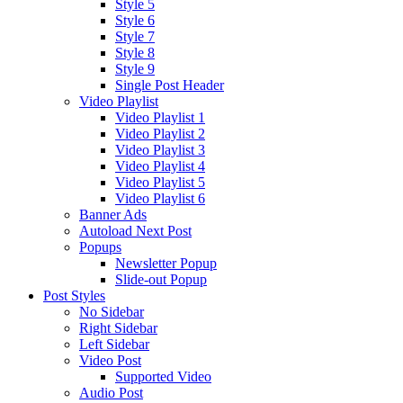
Style 5
Style 6
Style 7
Style 8
Style 9
Single Post Header
Video Playlist
Video Playlist 1
Video Playlist 2
Video Playlist 3
Video Playlist 4
Video Playlist 5
Video Playlist 6
Banner Ads
Autoload Next Post
Popups
Newsletter Popup
Slide-out Popup
Post Styles
No Sidebar
Right Sidebar
Left Sidebar
Video Post
Supported Video
Audio Post