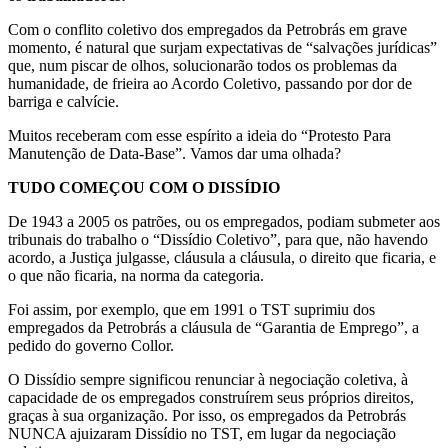
Com o conflito coletivo dos empregados da Petrobrás em grave
momento, é natural que surjam expectativas de “salvações jurídicas”
que, num piscar de olhos, solucionarão todos os problemas da
humanidade, de frieira ao Acordo Coletivo, passando por dor de
barriga e calvície.
Muitos receberam com esse espírito a ideia do “Protesto Para
Manutenção de Data-Base”. Vamos dar uma olhada?
TUDO COMEÇOU COM O DISSÍDIO
De 1943 a 2005 os patrões, ou os empregados, podiam submeter aos
tribunais do trabalho o “Dissídio Coletivo”, para que, não havendo
acordo, a Justiça julgasse, cláusula a cláusula, o direito que ficaria, e
o que não ficaria, na norma da categoria.
Foi assim, por exemplo, que em 1991 o TST suprimiu dos
empregados da Petrobrás a cláusula de “Garantia de Emprego”, a
pedido do governo Collor.
O Dissídio sempre significou renunciar à negociação coletiva, à
capacidade de os empregados construírem seus próprios direitos,
graças à sua organização. Por isso, os empregados da Petrobrás
NUNCA ajuizaram Dissídio no TST, em lugar da negociação