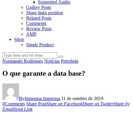
Supported Audio
Gallery Posts
Share links position
Related Posts
Comments
Review Posts
AMP
Shop
Single Product
Normando Rodrigues
Notícias
Petrobrás
O que garante a data base?
By
Imprensa imprensa
11 de outubro de 2019
0
Comments
Share Post
Share on Facebook
Share on Twitter
Share by
Email
Send Link