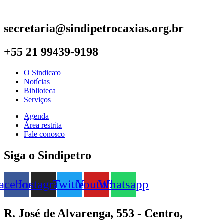
secretaria@sindipetrocaxias.org.br
+55 21 99439-9198
O Sindicato
Notícias
Biblioteca
Serviços
Agenda
Área restrita
Fale conosco
Siga o Sindipetro
acebook
Instagram
Twitter
Youtube
Whatsapp
R. José de Alvarenga, 553 - Centro,