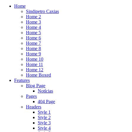
Home
Sindipetro Caxias
Home 2
Home 3
Home 4
Home 5
Home 6
Home 7
Home 8
Home 9
Home 10
Home 11
Home 12
Home Boxed
Features
Blog Page
Notícias
Pages
404 Page
Headers
Style 1
Style 2
Style 3
Style 4