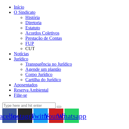
Início
O Sindicato
História
Diretoria
Estatuto
Acordos Coletivos
Prestação de Contas
FUP
CUT
Notícias
Jurídico
Transparência no Jurídico
Agende um plantão
Corpo Jurídico
Cartilha do Jurídico
Aposentados
Reserva Ambiental
Filie-se
acebook
Instagram
Twitter
Youtube
Whatsapp