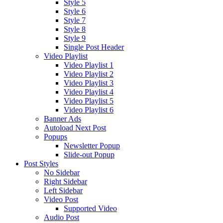
Style 5
Style 6
Style 7
Style 8
Style 9
Single Post Header
Video Playlist
Video Playlist 1
Video Playlist 2
Video Playlist 3
Video Playlist 4
Video Playlist 5
Video Playlist 6
Banner Ads
Autoload Next Post
Popups
Newsletter Popup
Slide-out Popup
Post Styles
No Sidebar
Right Sidebar
Left Sidebar
Video Post
Supported Video
Audio Post