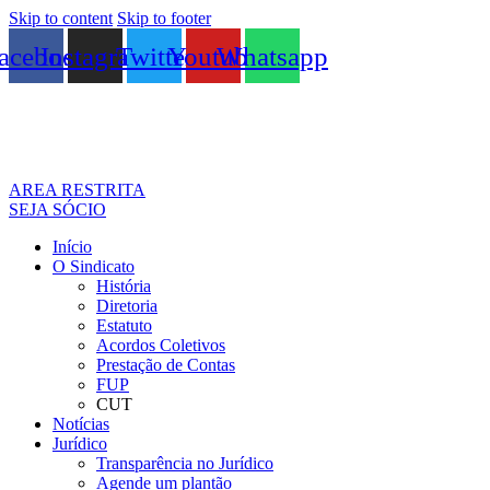
Skip to content
Skip to footer
acebook
Instagram
Twitter
Youtube
Whatsapp
AREA RESTRITA
SEJA SÓCIO
Início
O Sindicato
História
Diretoria
Estatuto
Acordos Coletivos
Prestação de Contas
FUP
CUT
Notícias
Jurídico
Transparência no Jurídico
Agende um plantão