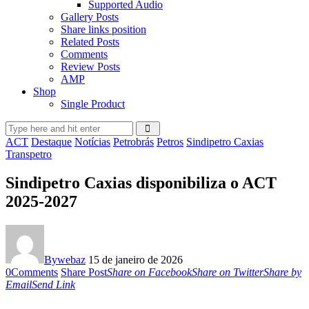
Supported Audio
Gallery Posts
Share links position
Related Posts
Comments
Review Posts
AMP
Shop
Single Product
ACT
Destaque
Notícias
Petrobrás
Petros
Sindipetro Caxias
Transpetro
Sindipetro Caxias disponibiliza o ACT
2025-2027
By
webaz
15 de janeiro de 2026
0
Comments
Share Post
Share on Facebook
Share on Twitter
Share by
Email
Send Link