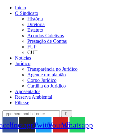
Início
O Sindicato
História
Diretoria
Estatuto
Acordos Coletivos
Prestação de Contas
FUP
CUT
Notícias
Jurídico
Transparência no Jurídico
Agende um plantão
Corpo Jurídico
Cartilha do Jurídico
Aposentados
Reserva Ambiental
Filie-se
acebook
Instagram
Twitter
Youtube
Whatsapp