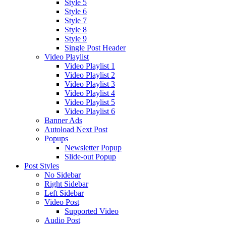
Style 5
Style 6
Style 7
Style 8
Style 9
Single Post Header
Video Playlist
Video Playlist 1
Video Playlist 2
Video Playlist 3
Video Playlist 4
Video Playlist 5
Video Playlist 6
Banner Ads
Autoload Next Post
Popups
Newsletter Popup
Slide-out Popup
Post Styles
No Sidebar
Right Sidebar
Left Sidebar
Video Post
Supported Video
Audio Post