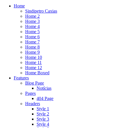
Home
Sindipetro Caxias
Home 2
Home 3
Home 4
Home 5
Home 6
Home 7
Home 8
Home 9
Home 10
Home 11
Home 12
Home Boxed
Features
Blog Page
Notícias
Pages
404 Page
Headers
Style 1
Style 2
Style 3
Style 4