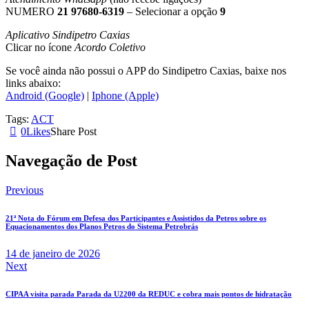
NUMERO
21 97680-6319
– Selecionar a opção
9
Aplicativo Sindipetro Caxias
Clicar no ícone
Acordo Coletivo
Se você ainda não possui o APP do Sindipetro Caxias, baixe nos
links abaixo:
Android (Google)
|
Iphone (Apple)
Tags:
ACT
0
Likes
Share Post
Navegação de Post
Previous
21ª Nota do Fórum em Defesa dos Participantes e Assistidos da Petros sobre os
Equacionamentos dos Planos Petros do Sistema Petrobrás
14 de janeiro de 2026
Next
CIPAA visita parada Parada da U2200 da REDUC e cobra mais pontos de hidratação