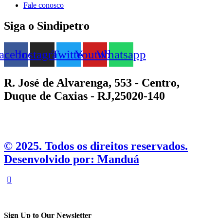
Fale conosco
Siga o Sindipetro
acebook
Instagram
Twitter
Youtube
Whatsapp
R. José de Alvarenga, 553 - Centro,
Duque de Caxias - RJ,25020-140
©️ 2025. Todos os direitos reservados.
Desenvolvido por: Manduá
Sign Up to Our Newsletter