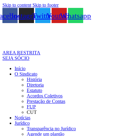
Skip to content
Skip to footer
acebook
Instagram
Twitter
Youtube
Whatsapp
AREA RESTRITA
SEJA SÓCIO
Início
O Sindicato
História
Diretoria
Estatuto
Acordos Coletivos
Prestação de Contas
FUP
CUT
Notícias
Jurídico
Transparência no Jurídico
Agende um plantão