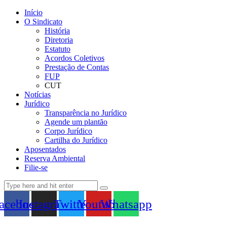
Início
O Sindicato
História
Diretoria
Estatuto
Acordos Coletivos
Prestação de Contas
FUP
CUT
Notícias
Jurídico
Transparência no Jurídico
Agende um plantão
Corpo Jurídico
Cartilha do Jurídico
Aposentados
Reserva Ambiental
Filie-se
acebook
Instagram
Twitter
Youtube
Whatsapp