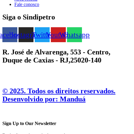
Fale conosco
Siga o Sindipetro
acebook
Instagram
Twitter
Youtube
Whatsapp
R. José de Alvarenga, 553 - Centro,
Duque de Caxias - RJ,25020-140
©️ 2025. Todos os direitos reservados.
Desenvolvido por: Manduá
Sign Up to Our Newsletter