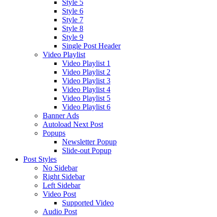
Style 5
Style 6
Style 7
Style 8
Style 9
Single Post Header
Video Playlist
Video Playlist 1
Video Playlist 2
Video Playlist 3
Video Playlist 4
Video Playlist 5
Video Playlist 6
Banner Ads
Autoload Next Post
Popups
Newsletter Popup
Slide-out Popup
Post Styles
No Sidebar
Right Sidebar
Left Sidebar
Video Post
Supported Video
Audio Post