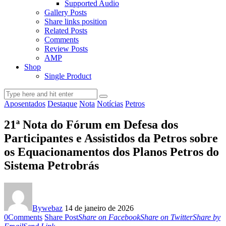
Supported Audio
Gallery Posts
Share links position
Related Posts
Comments
Review Posts
AMP
Shop
Single Product
Aposentados
Destaque
Nota
Notícias
Petros
21ª Nota do Fórum em Defesa dos
Participantes e Assistidos da Petros sobre
os Equacionamentos dos Planos Petros do
Sistema Petrobrás
By
webaz
14 de janeiro de 2026
0
Comments
Share Post
Share on Facebook
Share on Twitter
Share by