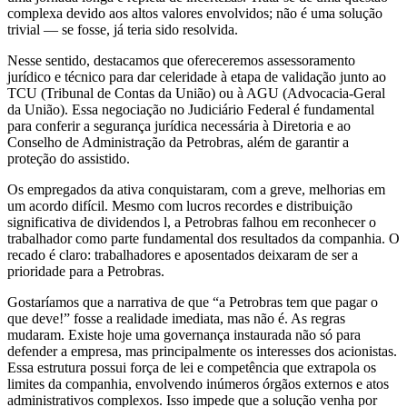
complexa devido aos altos valores envolvidos; não é uma solução
trivial — se fosse, já teria sido resolvida.
Nesse sentido, destacamos que ofereceremos assessoramento
jurídico e técnico para dar celeridade à etapa de validação junto ao
TCU (Tribunal de Contas da União) ou à AGU (Advocacia-Geral
da União). Essa negociação no Judiciário Federal é fundamental
para conferir a segurança jurídica necessária à Diretoria e ao
Conselho de Administração da Petrobras, além de garantir a
proteção do assistido.
Os empregados da ativa conquistaram, com a greve, melhorias em
um acordo difícil. Mesmo com lucros recordes e distribuição
significativa de dividendos l, a Petrobras falhou em reconhecer o
trabalhador como parte fundamental dos resultados da companhia. O
recado é claro: trabalhadores e aposentados deixaram de ser a
prioridade para a Petrobras.
Gostaríamos que a narrativa de que “a Petrobras tem que pagar o
que deve!” fosse a realidade imediata, mas não é. As regras
mudaram. Existe hoje uma governança instaurada não só para
defender a empresa, mas principalmente os interesses dos acionistas.
Essa estrutura possui força de lei e competência que extrapola os
limites da companhia, envolvendo inúmeros órgãos externos e atos
administrativos complexos. Isso impede que a solução venha por