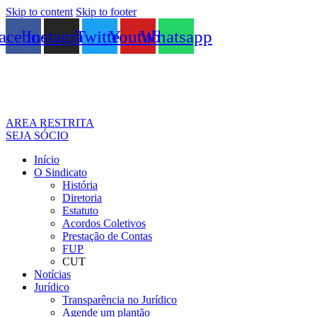
Skip to content
Skip to footer
acebook
Instagram
Twitter
Youtube
Whatsapp
AREA RESTRITA
SEJA SÓCIO
Início
O Sindicato
História
Diretoria
Estatuto
Acordos Coletivos
Prestação de Contas
FUP
CUT
Notícias
Jurídico
Transparência no Jurídico
Agende um plantão