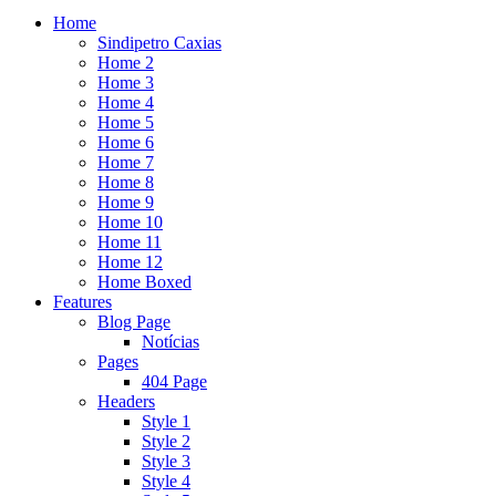
Home
Sindipetro Caxias
Home 2
Home 3
Home 4
Home 5
Home 6
Home 7
Home 8
Home 9
Home 10
Home 11
Home 12
Home Boxed
Features
Blog Page
Notícias
Pages
404 Page
Headers
Style 1
Style 2
Style 3
Style 4