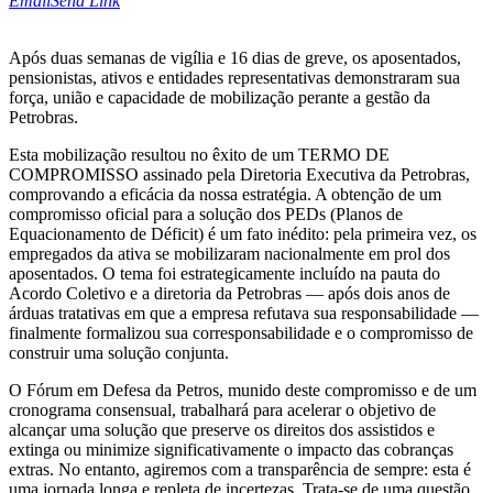
Email
Send Link
Após duas semanas de vigília e 16 dias de greve, os aposentados,
pensionistas, ativos e entidades representativas demonstraram sua
força, união e capacidade de mobilização perante a gestão da
Petrobras.
Esta mobilização resultou no êxito de um TERMO DE
COMPROMISSO assinado pela Diretoria Executiva da Petrobras,
comprovando a eficácia da nossa estratégia. A obtenção de um
compromisso oficial para a solução dos PEDs (Planos de
Equacionamento de Déficit) é um fato inédito: pela primeira vez, os
empregados da ativa se mobilizaram nacionalmente em prol dos
aposentados. O tema foi estrategicamente incluído na pauta do
Acordo Coletivo e a diretoria da Petrobras — após dois anos de
árduas tratativas em que a empresa refutava sua responsabilidade —
finalmente formalizou sua corresponsabilidade e o compromisso de
construir uma solução conjunta.
O Fórum em Defesa da Petros, munido deste compromisso e de um
cronograma consensual, trabalhará para acelerar o objetivo de
alcançar uma solução que preserve os direitos dos assistidos e
extinga ou minimize significativamente o impacto das cobranças
extras. No entanto, agiremos com a transparência de sempre: esta é
uma jornada longa e repleta de incertezas. Trata-se de uma questão