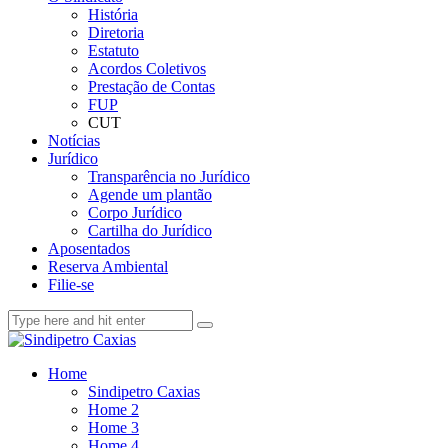
História
Diretoria
Estatuto
Acordos Coletivos
Prestação de Contas
FUP
CUT
Notícias
Jurídico
Transparência no Jurídico
Agende um plantão
Corpo Jurídico
Cartilha do Jurídico
Aposentados
Reserva Ambiental
Filie-se
Home
Sindipetro Caxias
Home 2
Home 3
Home 4