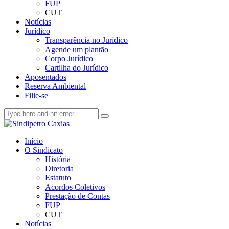
FUP
CUT
Notícias
Jurídico
Transparência no Jurídico
Agende um plantão
Corpo Jurídico
Cartilha do Jurídico
Aposentados
Reserva Ambiental
Filie-se
Início
O Sindicato
História
Diretoria
Estatuto
Acordos Coletivos
Prestação de Contas
FUP
CUT
Notícias