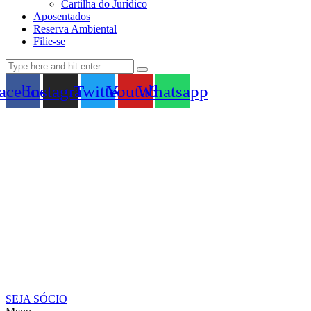
Cartilha do Jurídico
Aposentados
Reserva Ambiental
Filie-se
acebook
Instagram
Twitter
Youtube
Whatsapp
SEJA SÓCIO