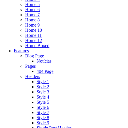
Home 5
Home 6
Home 7
Home 8
Home 9
Home 10
Home 11
Home 12
Home Boxed
Features
Blog Page
Notícias
Pages
404 Page
Headers
Style 1
Style 2
Style 3
Style 4
Style 5
Style 6
Style 7
Style 8
Style 9
Single Post Header