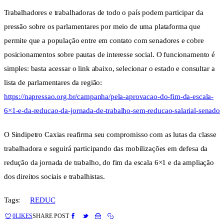
Trabalhadores e trabalhadoras de todo o país podem participar da
pressão sobre os parlamentares por meio de uma plataforma que
permite que a população entre em contato com senadores e cobre
posicionamentos sobre pautas de interesse social. O funcionamento é
simples: basta acessar o link abaixo, selecionar o estado e consultar a
lista de parlamentares da região:
https://napressao.org.br/campanha/pela-aprovacao-do-fim-da-escala-
6×1-e-da-reducao-da-jornada-de-trabalho-sem-reducao-salarial-senado
O Sindipetro Caxias reafirma seu compromisso com as lutas da classe
trabalhadora e seguirá participando das mobilizações em defesa da
redução da jornada de trabalho, do fim da escala 6×1 e da ampliação
dos direitos sociais e trabalhistas.
Tags:
REDUC
0
LIKES
SHARE POST