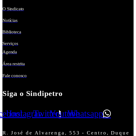
O Sindicato
Notícias
Biblioteca
Serviços
Agenda
Área restrita
Fale conosco
Siga o Sindipetro
cebook
Instagram
Twitter
Youtube
Whatsapp
R. José de Alvarenga, 553 - Centro, Duque