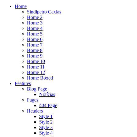
Home
Sindipetro Caxias
Home 2
Home 3
Home 4
Home 5
Home 6
Home 7
Home 8
Home 9
Home 10
Home 11
Home 12
Home Boxed
Features
Blog Page
Notícias
Pages
404 Page
Headers
Style 1
Style 2
Style 3
Style 4