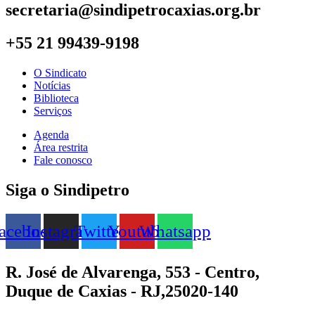
secretaria@sindipetrocaxias.org.br
+55 21 99439-9198
O Sindicato
Notícias
Biblioteca
Serviços
Agenda
Área restrita
Fale conosco
Siga o Sindipetro
acebook
Instagram
Twitter
Youtube
Whatsapp
R. José de Alvarenga, 553 - Centro,
Duque de Caxias - RJ,25020-140