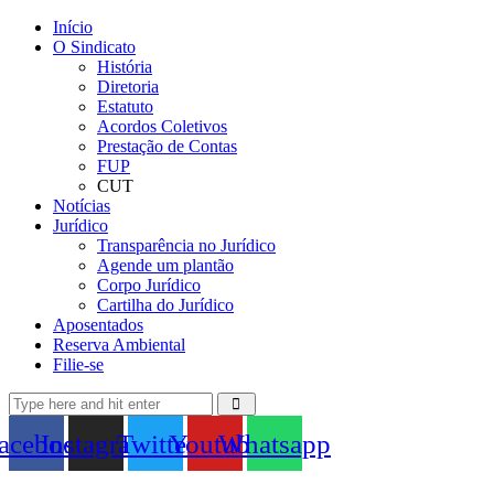
Início
O Sindicato
História
Diretoria
Estatuto
Acordos Coletivos
Prestação de Contas
FUP
CUT
Notícias
Jurídico
Transparência no Jurídico
Agende um plantão
Corpo Jurídico
Cartilha do Jurídico
Aposentados
Reserva Ambiental
Filie-se
acebook
Instagram
Twitter
Youtube
Whatsapp