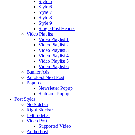
Style 5
Style 6
Style 7
Style 8
Style 9
Single Post Header
Video Playlist
Video Playlist 1
Video Playlist 2
Video Playlist 3
Video Playlist 4
Video Playlist 5
Video Playlist 6
Banner Ads
Autoload Next Post
Popups
Newsletter Popup
Slide-out Popup
Post Styles
No Sidebar
Right Sidebar
Left Sidebar
Video Post
Supported Video
Audio Post