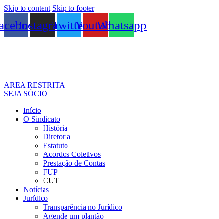
Skip to content
Skip to footer
acebook
Instagram
Twitter
Youtube
Whatsapp
AREA RESTRITA
SEJA SÓCIO
Início
O Sindicato
História
Diretoria
Estatuto
Acordos Coletivos
Prestação de Contas
FUP
CUT
Notícias
Jurídico
Transparência no Jurídico
Agende um plantão