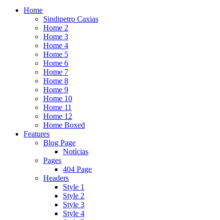
Home
Sindipetro Caxias
Home 2
Home 3
Home 4
Home 5
Home 6
Home 7
Home 8
Home 9
Home 10
Home 11
Home 12
Home Boxed
Features
Blog Page
Notícias
Pages
404 Page
Headers
Style 1
Style 2
Style 3
Style 4