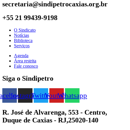
secretaria@sindipetrocaxias.org.br
+55 21 99439-9198
O Sindicato
Notícias
Biblioteca
Serviços
Agenda
Área restrita
Fale conosco
Siga o Sindipetro
acebook
Instagram
Twitter
Youtube
Whatsapp
R. José de Alvarenga, 553 - Centro,
Duque de Caxias - RJ,25020-140