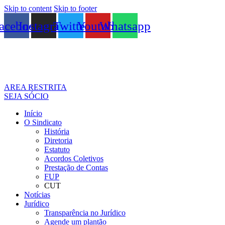
Skip to content
Skip to footer
acebook
Instagram
Twitter
Youtube
Whatsapp
AREA RESTRITA
SEJA SÓCIO
Início
O Sindicato
História
Diretoria
Estatuto
Acordos Coletivos
Prestação de Contas
FUP
CUT
Notícias
Jurídico
Transparência no Jurídico
Agende um plantão