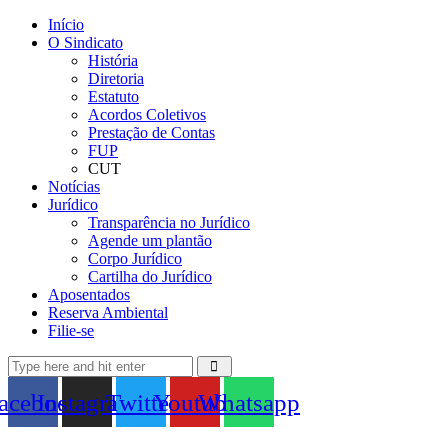
Início
O Sindicato
História
Diretoria
Estatuto
Acordos Coletivos
Prestação de Contas
FUP
CUT
Notícias
Jurídico
Transparência no Jurídico
Agende um plantão
Corpo Jurídico
Cartilha do Jurídico
Aposentados
Reserva Ambiental
Filie-se
acebook
Instagram
Twitter
Youtube
Whatsapp