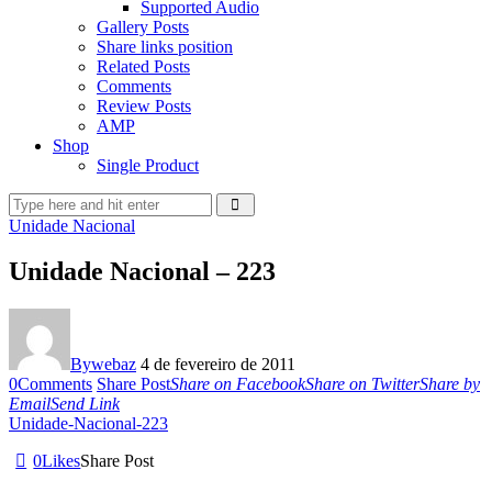
Supported Audio
Gallery Posts
Share links position
Related Posts
Comments
Review Posts
AMP
Shop
Single Product
Unidade Nacional
Unidade Nacional – 223
By
webaz
4 de fevereiro de 2011
0
Comments
Share Post
Share on Facebook
Share on Twitter
Share by
Email
Send Link
Unidade-Nacional-223
0
Likes
Share Post