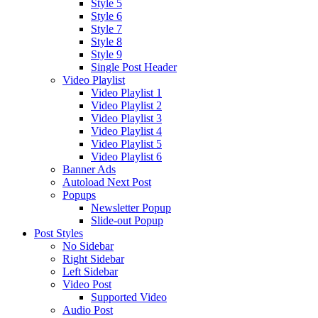
Style 5
Style 6
Style 7
Style 8
Style 9
Single Post Header
Video Playlist
Video Playlist 1
Video Playlist 2
Video Playlist 3
Video Playlist 4
Video Playlist 5
Video Playlist 6
Banner Ads
Autoload Next Post
Popups
Newsletter Popup
Slide-out Popup
Post Styles
No Sidebar
Right Sidebar
Left Sidebar
Video Post
Supported Video
Audio Post