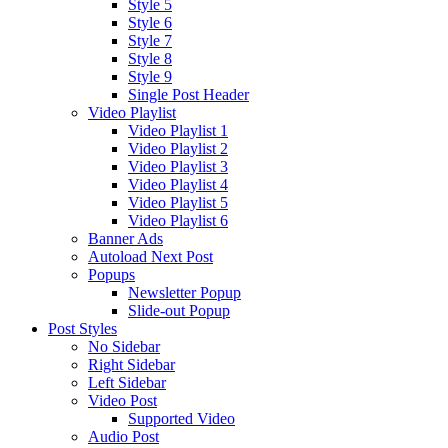
Style 5
Style 6
Style 7
Style 8
Style 9
Single Post Header
Video Playlist
Video Playlist 1
Video Playlist 2
Video Playlist 3
Video Playlist 4
Video Playlist 5
Video Playlist 6
Banner Ads
Autoload Next Post
Popups
Newsletter Popup
Slide-out Popup
Post Styles
No Sidebar
Right Sidebar
Left Sidebar
Video Post
Supported Video
Audio Post