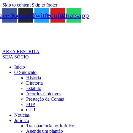
Skip to content
Skip to footer
acebook
Instagram
Twitter
Youtube
Whatsapp
AREA RESTRITA
SEJA SÓCIO
Início
O Sindicato
História
Diretoria
Estatuto
Acordos Coletivos
Prestação de Contas
FUP
CUT
Notícias
Jurídico
Transparência no Jurídico
Agende um plantão