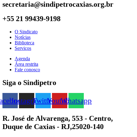
secretaria@sindipetrocaxias.org.br
+55 21 99439-9198
O Sindicato
Notícias
Biblioteca
Serviços
Agenda
Área restrita
Fale conosco
Siga o Sindipetro
acebook
Instagram
Twitter
Youtube
Whatsapp
R. José de Alvarenga, 553 - Centro,
Duque de Caxias - RJ,25020-140