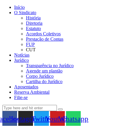
Início
O Sindicato
História
Diretoria
Estatuto
Acordos Coletivos
Prestação de Contas
FUP
CUT
Notícias
Jurídico
Transparência no Jurídico
Agende um plantão
Corpo Jurídico
Cartilha do Jurídico
Aposentados
Reserva Ambiental
Filie-se
acebook
Instagram
Twitter
Youtube
Whatsapp