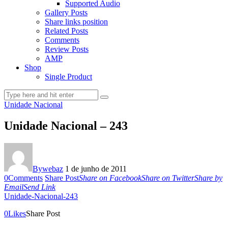
Supported Audio
Gallery Posts
Share links position
Related Posts
Comments
Review Posts
AMP
Shop
Single Product
Unidade Nacional
Unidade Nacional – 243
By
webaz
1 de junho de 2011
0
Comments
Share Post
Share on Facebook
Share on Twitter
Share by
Email
Send Link
Unidade-Nacional-243
0
Likes
Share Post