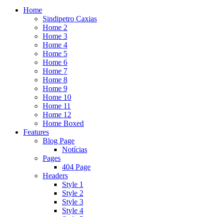
Home
Sindipetro Caxias
Home 2
Home 3
Home 4
Home 5
Home 6
Home 7
Home 8
Home 9
Home 10
Home 11
Home 12
Home Boxed
Features
Blog Page
Notícias
Pages
404 Page
Headers
Style 1
Style 2
Style 3
Style 4